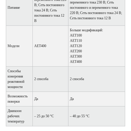
переменного тока 230 В; Сеть
В; Сеть постоянного
Питание
постоянного и переменного тока
тока 24 В; Сеть
220 В; Сеть постоянного тока 24 В;
постоянного тока 12
Сеть постоянного тока 12 В
В
Больше модификаций:
АЕТ100
АЕТ110
Модели
АЕТ400
АЕТ120
АЕТ200
АЕТ300
АЕТ400
Способы
измерения
2 способа
2 способа
реактивной
мощности
Возможность
Да
Да
поверки
Диапазон
рабочих
– 25 до 50 °С
– 40 до 55 °С
температур