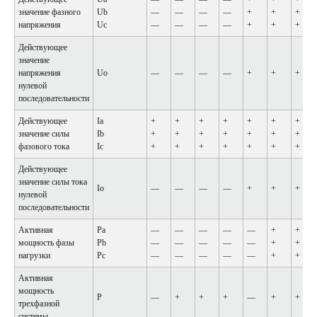
значение фазного
Ub
—
—
—
—
+
+
+
напряжения
Uc
—
—
—
—
+
+
+
Действующее
значение
напряжения
Uo
—
—
—
—
+
+
+
нулевой
последовательности
Действующее
Ia
+
+
+
+
+
+
+
значение силы
Ib
+
+
+
+
+
+
+
фазового тока
Ic
+
+
+
+
+
+
+
Действующее
значение силы тока
Io
—
—
—
—
+
+
+
нулевой
последовательности
Активная
Pa
—
—
—
—
—
+
+
мощность фазы
Pb
—
—
—
—
—
+
+
нагрузки
Pc
—
—
—
—
—
+
+
Активная
мощность
P
—
+
+
+
—
+
+
трехфазной
системы