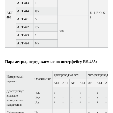
АЕТ 413
1
АЕТ 414
0,5
АЕТ
U, I, P, Q, S,
400
f
АЕТ 421
5
АЕТ 422
2,5
380
АЕТ 423
1
АЕТ 424
0,5
Параметры, передаваемые по интерфейсу RS-485:
Трехпроводная сеть
Четырехпроводная 
Измеряемый
Обозначение
параметр
АЕТ
АЕТ
АЕТ
АЕТ
АЕТ
АЕТ
АЕТ
Действующее
Uab
+
+
+
+
+
+
+
значение
Ubc
+
+
+
+
+
+
+
междуфазного
Uca
+
+
+
+
+
+
+
напряжения
Действующее
Ua
—
—
—
—
+
+
+