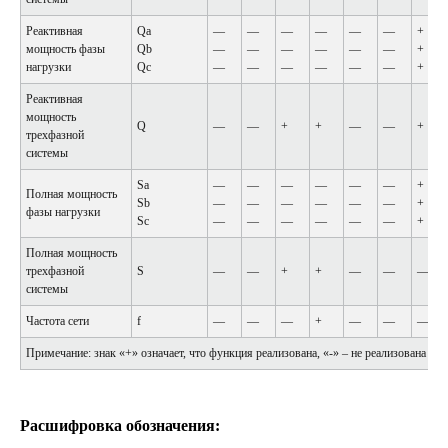
Реактивная
Qa
—
—
—
—
—
—
+
мощность фазы
Qb
—
—
—
—
—
—
+
нагрузки
Qc
—
—
—
—
—
—
+
Реактивная
мощность
Q
—
—
+
+
—
—
+
трехфазной
системы
Sa
—
—
—
—
—
—
+
Полная мощность
Sb
—
—
—
—
—
—
+
фазы нагрузки
Sc
—
—
—
—
—
—
+
Полная мощность
трехфазной
S
—
—
+
+
—
—
—
системы
Частота сети
f
—
—
—
+
—
—
—
Примечание: знак «+» означает, что функция реализована, «-» – не реализована
Расшифровка обозначения: