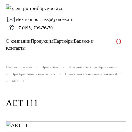
🖂
elektropribor-msk@yandex.ru
✆
+7 (495) 799-76-70
O
О компании
Продукция
Партнёры
Вакансии
Контакты
Главная страница
Продукция
Измерительные преобразователи
>
>
Преобразователи параметров
Преобразователи измерительные АЕТ
>
>
АЕТ 111
>
АЕТ 111