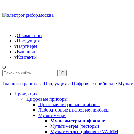
v
О компании
v
Продукция
v
Партнёры
v
Вакансии
v
Контакты
O
Главная страница
>
Продукция
>
Цифровые приборы
>
Мульти
Продукция
Цифровые приборы
Щитовые цифровые приборы
Лабораторные цифровые приборы
Мультиметры
Мультиметры цифровые
Мультиметры (тесторы)
Мультиметры цифровые VA-MM