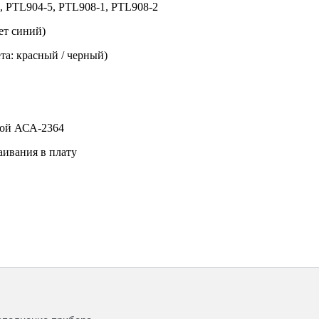
 PTL904-5, PTL908-1, PTL908-2
ет синий)
та: красный / черный)
лой АСА-2364
аивания в плату