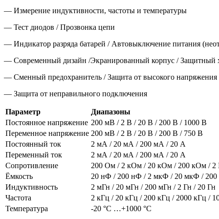
— Измерение индуктивности, частоты и температуры
— Тест диодов / Прозвонка цепи
— Индикатор разряда батарей / Автовыключение питания (нео
— Современный дизайн /Экранированный корпус / Защитный 
— Сменный предохранитель / Защита от высокого напряжения
— Защита от неправильного подключения
Параметр
Диапазоны
Постоянное напряжение
200 мВ / 2 В / 20 В / 200 В / 1000 В
Переменное напряжение
200 мВ / 2 В / 20 В / 200 В / 750 В
Постоянный ток
2 мА / 20 мА / 200 мА / 20 А
Переменный ток
2 мА / 20 мА / 200 мА / 20 А
Сопротивление
200 Ом / 2 кОм / 20 кОм / 200 кОм /
Ёмкость
20 нФ / 200 нФ / 2 мкФ / 20 мкФ / 20
Индуктивность
2 мГн / 20 мГн / 200 мГн / 2 Гн / 20 Гн
Частота
2 кГц / 20 кГц / 200 кГц / 2000 кГц / 
Температура
-20 °С …+1000 °С