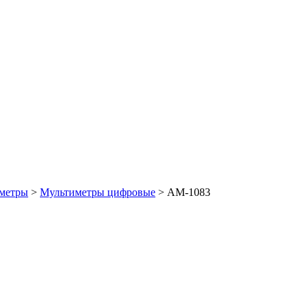
метры
>
Мультиметры цифровые
>
АМ-1083