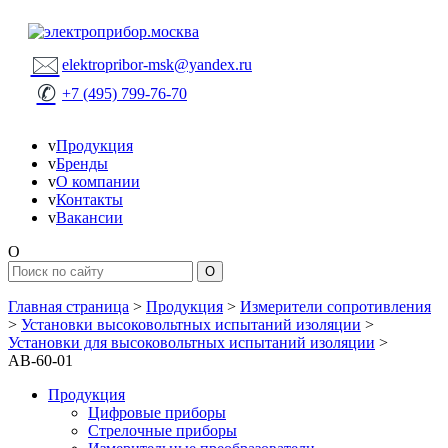
🖂
elektropribor-msk@yandex.ru
✆
+7 (495) 799-76-70
v
Продукция
v
Бренды
v
О компании
v
Контакты
v
Вакансии
O
Главная страница
>
Продукция
>
Измерители сопротивления
>
Установки высоковольтных испытаний изоляции
>
Установки для высоковольтных испытаний изоляции
>
АВ-60-01
Продукция
Цифровые приборы
Стрелочные приборы