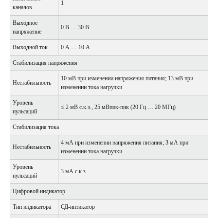
1
каналов
Выходное
0 В … 30 В
напряжение
Выходной ток
0 А … 10 А
Стабилизация напряжения
10 мВ при изменении напряжения питания; 13 мВ при
Нестабильность
изменении тока нагрузки
Уровень
≤ 2 мВ с.к.з., 25 мВпик-пик (20 Гц … 20 МГц)
пульсаций
Стабилизация тока
4 мА при изменении напряжения питания; 3 мА при
Нестабильность
изменении тока нагрузки
Уровень
3 мА с.к.з.
пульсаций
Цифровой индикатор
Тип индикатора
СД-интикатор