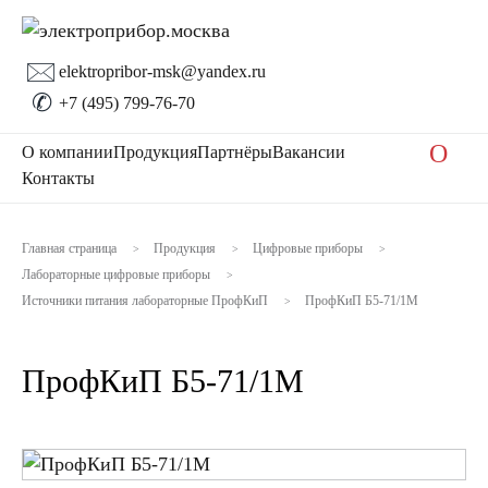
🖂
elektropribor-msk@yandex.ru
✆
+7 (495) 799-76-70
O
О компании
Продукция
Партнёры
Вакансии
Контакты
Главная страница
Продукция
Цифровые приборы
>
>
>
Лабораторные цифровые приборы
>
Источники питания лабораторные ПрофКиП
ПрофКиП Б5-71/1М
>
ПрофКиП Б5-71/1М