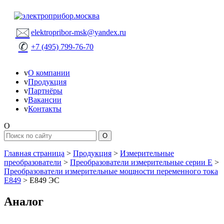
🖂
elektropribor-msk@yandex.ru
✆
+7 (495) 799-76-70
v
О компании
v
Продукция
v
Партнёры
v
Вакансии
v
Контакты
O
Главная страница
>
Продукция
>
Измерительные
преобразователи
>
Преобразователи измерительные серии Е
>
Преобразователи измерительные мощности переменного тока
Е849
>
Е849 ЭС
Аналог