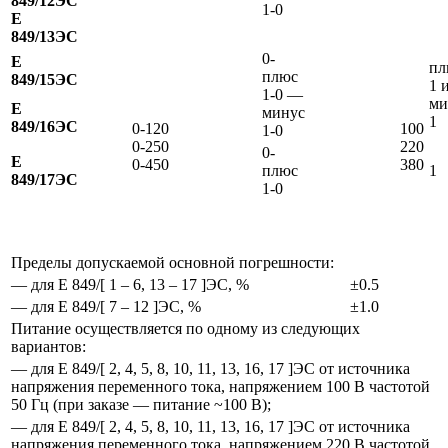
849/12ЭС
1-0
Е
849/13ЭС
0-
Е
пл
плюс
849/15ЭС
1 
1-0 —
ми
Е
минус
1
849/16ЭС
0-120
100
1-0
0-250
220
0-
Е
0-450
380
плюс
1
849/17ЭС
1-0
Пределы допускаемой основной погрешности:
— для Е 849/[ 1 – 6, 13 – 17 ]ЭС, %
±0.5
— для Е 849/[ 7 – 12 ]ЭС, %
±1.0
Питание осуществляется по одному из следующих
вариантов:
— для Е 849/[ 2, 4, 5, 8, 10, 11, 13, 16, 17 ]ЭС от источника
напряжения переменного тока, напряжением 100 В частотой
50 Гц (при заказе — питание ~100 В);
— для Е 849/[ 2, 4, 5, 8, 10, 11, 13, 16, 17 ]ЭС от источника
напряжения переменного тока, напряжением 220 В частотой