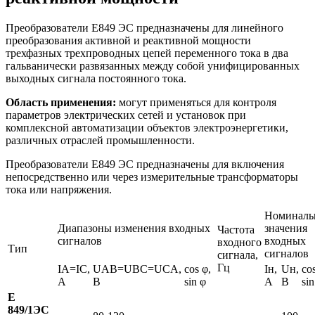
Преобразователи Е849 ЭС предназначены для линейного
преобразования активной и реактивной мощности
трехфазных трехпроводных цепей переменного тока в два
гальванически развязанных между собой унифицированных
выходных сигнала постоянного тока.
Область применения:
могут применяться для контроля
параметров электрических сетей и установок при
комплексной автоматизации объектов электроэнергетики,
различных отраслей промышленности.
Преобразователи Е849 ЭС предназначены для включения
непосредственно или через измерительные трансформаторы
тока или напряжения.
Номиналь
Диапазоны изменения входных
значения
Частота
сигналов
входных
входного
Тип
сигналов
сигнала,
Гц
IA=IC,
UAB=UBC=UCA,
cos φ,
Iн,
Uн,
cos
A
B
sin φ
A
B
sin
Е
849/1ЭС