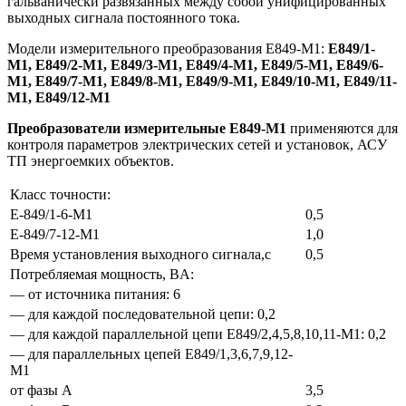
гальванически развязанных между собой унифицированных
выходных сигнала постоянного тока.
Модели измерительного преобразования Е849-М1:
Е849/1-
М1, Е849/2-М1, Е849/3-М1, Е849/4-М1, Е849/5-М1, Е849/6-
М1, Е849/7-М1, Е849/8-М1, Е849/9-М1, Е849/10-М1, Е849/11-
М1, Е849/12-М1
Преобразователи измерительные Е849-М1
применяются для
контроля параметров электрических сетей и установок, АСУ
ТП энергоемких объектов.
Класс точности:
Е-849/1-6-М1
0,5
Е-849/7-12-М1
1,0
Время установления выходного сигнала,c
0,5
Потребляемая мощность, BA:
— от источника питания: 6
— для каждой последовательной цепи: 0,2
— для каждой параллельной цепи Е849/2,4,5,8,10,11-М1: 0,2
— для параллельных цепей Е849/1,3,6,7,9,12-
М1
от фазы А
3,5