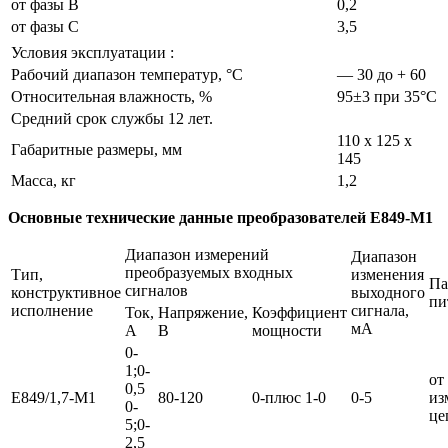
от фазы В
0,2
от фазы С
3,5
Условия эксплуатации :
Рабочий диапазон температур, °С
— 30 до + 60
Относительная влажность, %
95±3 при 35°С
Средний срок службы 12 лет.
110 х 125 х
Габаритные размеры, мм
145
Масса, кг
1,2
Основные технические данные преобразователей
Е849-М1
Диапазон измерений
Диапазон
преобразуемых входных
Тип,
изменения
Па
сигналов
конструктивное
выходного
пи
исполнение
сигнала,
Ток,
Напряжение,
Коэффициент
мА
А
В
мощности
0-
1;0-
от
0,5
Е849/1,7-М1
80-120
0-плюс 1-0
0-5
из
0-
це
5;0-
2,5