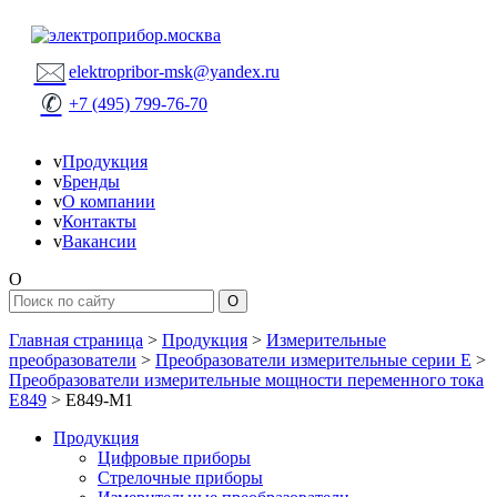
🖂
elektropribor-msk@yandex.ru
✆
+7 (495) 799-76-70
v
Продукция
v
Бренды
v
О компании
v
Контакты
v
Вакансии
O
Главная страница
>
Продукция
>
Измерительные
преобразователи
>
Преобразователи измерительные серии Е
>
Преобразователи измерительные мощности переменного тока
Е849
>
Е849-М1
Продукция
Цифровые приборы
Стрелочные приборы