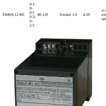
0-1;
0-
от
0,5
Е849/6,12-М1
80-120
0-плюс 1-0
4-20
из
0-5;
це
0-
2,5