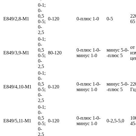
0-1;
0-
0,5
22
Е849/2,8-М1
0-120
0-плюс 1-0
0-5
0-5;
65
0-
2,5
0-1;
0-
от
0,5
0-плюс 1-0-
минус 5-0-
Е849/3,9-М1
80-120
из
0-5;
минус 1-0
-плюс 5
це
0-
2,5
0-1;
0-
0,5
0-плюс 1-0-
минус 5-0-
22
Е849/4,10-М1
0-120
0-5;
минус 1-0
-плюс 5
Гц
0-
2,5
0-1;
0-
0,5
0-плюс 1-0-
10
Е849/5,11-М1
0-120
0-2,5-5,0
0-5;
минус 1-0
45
0-
2,5