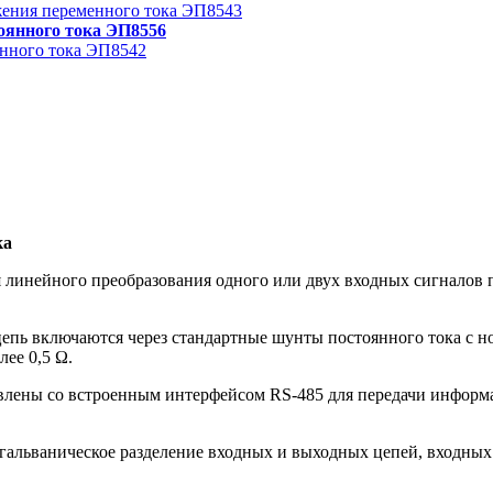
жения переменного тока ЭП8543
оянного тока ЭП8556
енного тока ЭП8542
ка
 линейного преобразования одного или двух входных сигналов
цепь включаются через стандартные шунты постоянного тока с
ее 0,5 Ω.
влены со встроенным интерфейсом RS-485 для передачи информ
гальваническое разделение входных и выходных цепей, входных