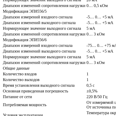
Диапазон изменений сопротивления нагрузки
0… 0,5 кОм
Модификация ЭП8556/5
Диапазон измерений входного сигнала
-5… 0… +5 мА
Диапазон изменений выходного сигнала
-5… 0… +5 мА
Нормирующее значение выходного сигнала
5 мА
Диапазон изменений сопротивления нагрузки
0… 3 кОм
Модификация ЭП8556/6
Диапазон измерений входного сигнала
-75… 0… +75 м
Диапазон изменений выходного сигнала
-5… 0… +5 мА
Нормирующее значение выходного сигнала
5 мА
Диапазон изменений сопротивления нагрузки
0… 3 кОм
Общие данные
Количество входов
1
Количество выходов
1
Время установления выходного сигнала
0,5 с
Основная приведенная погрешность
±0,5%
Питание от сети
220 В/50 Гц
От измеряемой ц
Потребляемая мощность
От источника пи
Температура окр
Условия эксплуатации