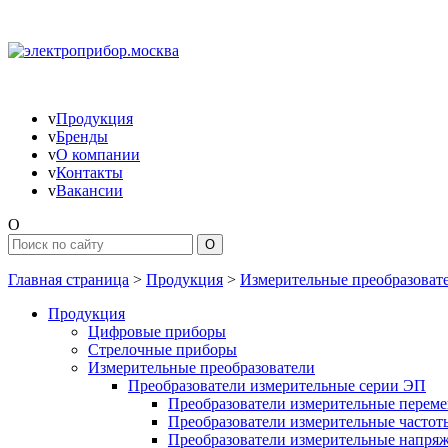
v
Продукция
v
Бренды
v
О компании
v
Контакты
v
Вакансии
O
Главная страница
>
Продукция
>
Измерительные преобразоват
Продукция
Цифровые приборы
Стрелочные приборы
Измерительные преобразователи
Преобразователи измерительные серии ЭП
Преобразователи измерительные переме
Преобразователи измерительные частот
Преобразователи измерительные напря