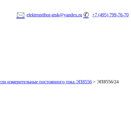
🖂
✆
elektropribor-msk@yandex.ru
+7 (495) 799-76-70
ели измерительные постоянного тока ЭП8556
>
ЭП8556/24