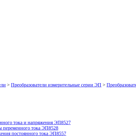
ели
>
Преобразователи измерительные серии ЭП
>
Преобразоват
нного тока и напряжения ЭП8527
ы переменного тока ЭП8528
жения постоянного тока ЭП8557