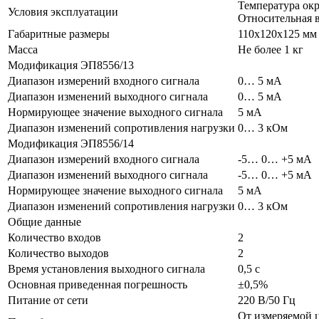
Температура окр
Условия эксплуатации
Относительная 
Габаритные размеры
110х120х125 мм
Масса
Не более 1 кг
Модификация ЭП8556/13
Диапазон измерений входного сигнала
0… 5 мА
Диапазон изменений выходного сигнала
0… 5 мА
Нормирующее значение выходного сигнала
5 мА
Диапазон изменений сопротивления нагрузки
0… 3 кОм
Модификация ЭП8556/14
Диапазон измерений входного сигнала
-5… 0… +5 мА
Диапазон изменений выходного сигнала
-5… 0… +5 мА
Нормирующее значение выходного сигнала
5 мА
Диапазон изменений сопротивления нагрузки
0… 3 кОм
Общие данные
Количество входов
2
Количество выходов
2
Время установления выходного сигнала
0,5 с
Основная приведенная погрешность
±0,5%
Питание от сети
220 В/50 Гц
От измеряемой ц