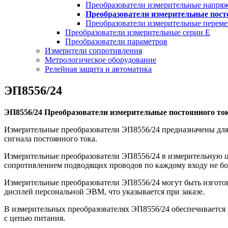
Преобразователи измерительные напря
Преобразователи измерительные пост
Преобразователи измерительные перем
Преобразователи измерительные серии Е
Преобразователи параметров
Измерители сопротивления
Метрологическое оборудование
Релейная защита и автоматика
ЭП8556/24
ЭП8556/24 Преобразователи измерительные постоянного то
Измерительные преобразователи ЭП8556/24 предназначены для
сигнала постоянного тока.
Измерительные преобразователи ЭП8556/24 в измерительную 
сопротивлением подводящих проводов по каждому входу не бол
Измерительные преобразователи ЭП8556/24 могут быть изгото
дисплей персональной ЭВМ, что указывается при заказе.
В измерительных преобразователях ЭП8556/24 обеспечивается 
с цепью питания.