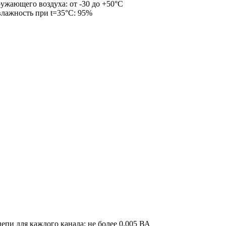
ужающего воздуха: от -30 до +50°С
влажность при t=35°С: 95%
епи для каждого канала: не более 0,005 ВА