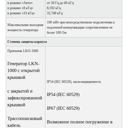
в режиме «Авто»
от 50 Гц до 60 кГц
в режиме «8 кГц»
8,192 кГц
в режиме «33 кГц»
32,768 кГц
100 мВт при непосредственном подключении к
Максимальная выходная
подземной коммуникации сопротивлением не
мощность генератора
более 100 Ом
Степень защиты корпуса
Приемник LKO-1000
Генератор LKN-
1000 с открытой
крышкой
IP54 (IEC 60529), пылезащищенность
с закрытой и
IP54 (IEC 60529)
зафиксированной
крышкой
IP67 (IEC 60529)
Трассопоисковый
Возможное полное погружение в
кабель