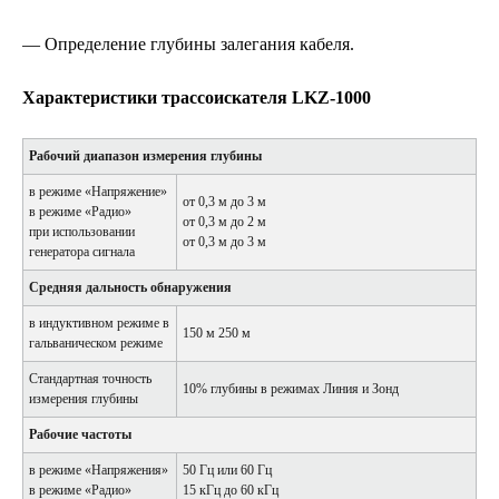
— Определение глубины залегания кабеля.
Характеристики трассоискателя LKZ-1000
Рабочий диапазон измерения глубины
в режиме «Напряжение»
от 0,3 м до 3 м
в режиме «Радио»
от 0,3 м до 2 м
при использовании
от 0,3 м до 3 м
генератора сигнала
Средняя дальность обнаружения
в индуктивном режиме в
150 м 250 м
гальваническом режиме
Стандартная точность
10% глубины в режимах Линия и Зонд
измерения глубины
Рабочие частоты
в режиме «Напряжения»
50 Гц или 60 Гц
в режиме «Радио»
15 кГц до 60 кГц