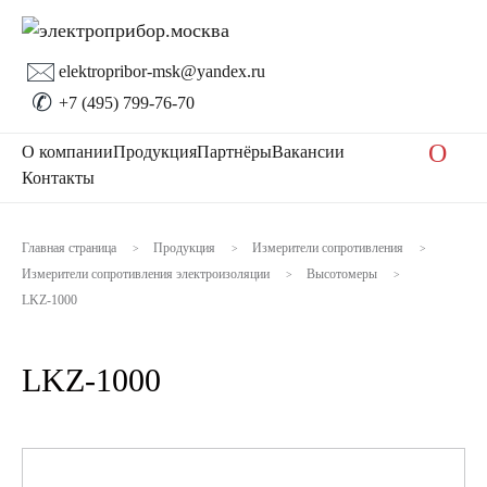
🖂
elektropribor-msk@yandex.ru
✆
+7 (495) 799-76-70
O
О компании
Продукция
Партнёры
Вакансии
Контакты
Главная страница
Продукция
Измерители сопротивления
>
>
>
Измерители сопротивления электроизоляции
Высотомеры
>
>
LKZ-1000
LKZ-1000