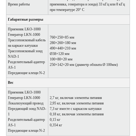
Время работы
приемника, генератора и зонда) 33 кГц или 8 кГц
при температуре 20° C
Габаритные размеры
Приемник LKO-1000
Генератор LKN-1000
760×250×85 мм
Трассопоисковый кабель
280×260×180 мм
на каркасе катушки
490×440×210 мм
Трассопоисковый зонд
Ø38×120 мм
NAD-1
100×80×20 мм
Разделительный адаптер
250×142×20 мм (диаметр обхвата Ø 100мм)
AS-1
Передающие клещи N-2
Вес
Приемник LKO-1000
Генератор LKN-1000
2,7 кг, включая элементы питания
Локализующий провод
2,95 кг, включая элементы питания
Передающий зонд NAD-
7,3 кг вместе с каркасом катушки
1
0,18 кг, включая элементы питания
Разделительный адаптер
0,15 кг
AS-1
0,354 кг
Передающие клещи N-2