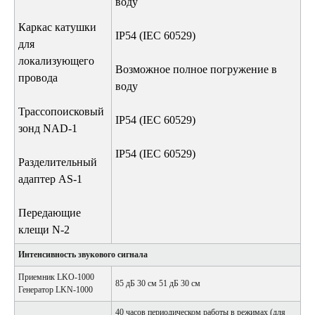
воду
Каркас катушки
IP54 (IEC 60529)
для
локализующего
Возможное полное погружение в
провода
воду
Трассопоисковый
IP54 (IEC 60529)
зонд NAD-1
IP54 (IEC 60529)
Разделительный
адаптер AS-1
Передающие
клещи N-2
Интенсивность звукового сигнала
Приемник LKO-1000
85 дБ 30 см 51 дБ 30 см
Генератор LKN-1000
40 часов периодическом работы в режимах (для