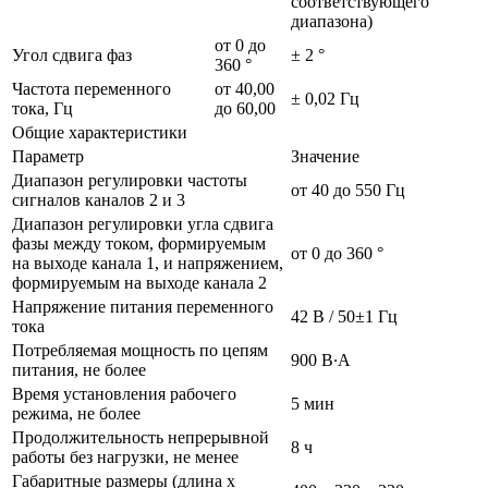
соответствующего
диапазона)
от 0 до
Угол сдвига фаз
± 2 °
360 °
Частота переменного
от 40,00
± 0,02 Гц
тока, Гц
до 60,00
Общие характеристики
Параметр
Значение
Диапазон регулировки частоты
от 40 до 550 Гц
сигналов каналов 2 и 3
Диапазон регулировки угла сдвига
фазы между током, формируемым
от 0 до 360 °
на выходе канала 1, и напряжением,
формируемым на выходе канала 2
Напряжение питания переменного
42 В / 50±1 Гц
тока
Потребляемая мощность по цепям
900 В∙А
питания, не более
Время установления рабочего
5 мин
режима, не более
Продолжительность непрерывной
8 ч
работы без нагрузки, не менее
Габаритные размеры (длина х