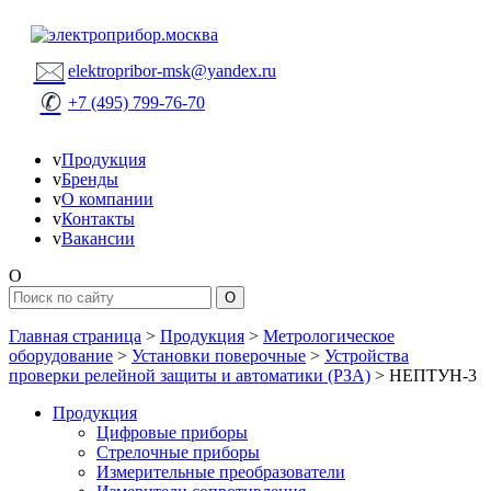
🖂
elektropribor-msk@yandex.ru
✆
+7 (495) 799-76-70
v
Продукция
v
Бренды
v
О компании
v
Контакты
v
Вакансии
O
Главная страница
>
Продукция
>
Метрологическое
оборудование
>
Установки поверочные
>
Устройства
проверки релейной защиты и автоматики (РЗА)
>
НЕПТУН-3
Продукция
Цифровые приборы
Стрелочные приборы
Измерительные преобразователи