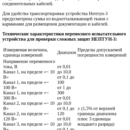
соединительных кабелей.
Для удобства транспортировки устройства Нептун-3
предусмотрена сумка из водоотталкивающей ткани с
карманами для размещения документации и кабелей.
Технические характеристики переносного испытательного
устройства для проверки сложных защит НЕПТУН-3:
Измеряемая величина,
Пределы допускаемой
Диапазон
единица измерений
погрешности измерений
Напряжение переменного
тока, В
от 0,01
Канал 1, на пределе «~ 10
до 10,0
В»
от 0,1 до
Канал 1, на пределе «~
100
100 В»
от 1 до
Канал 1, на пределе «~
300
300 В»
от 0,01
Канал 2, на пределе «~ 10
до 10,0
В»
от 0,1 до
± (1,5% от верхней
Канал 2, на пределе «~
120
границы диапазона
120 В»
от 0,01
плюс 3 единицы
Канал 3, на пределе «~ 10
до 10,0
младшего разряда)
В»
от 0,1 до