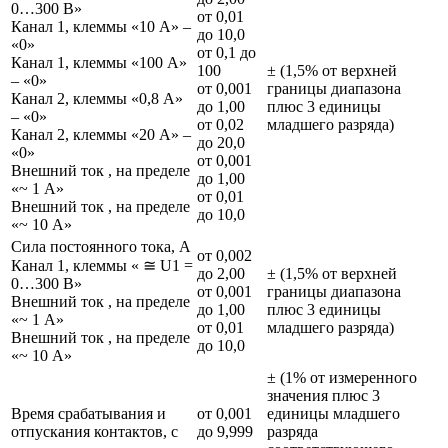
0…300 В»
от 0,01
Канал 1, клеммы «10 А» –
до 10,0
«0»
от 0,1 до
Канал 1, клеммы «100 А»
100
± (1,5% от верхней
– «0»
от 0,001
границы диапазона
Канал 2, клеммы «0,8 А»
до 1,00
плюс 3 единицы
– «0»
от 0,02
младшего разряда)
Канал 2, клеммы «20 А» –
до 20,0
«0»
от 0,001
Внешний ток , на пределе
до 1,00
«~ 1 А»
от 0,01
Внешний ток , на пределе
до 10,0
«~ 10 А»
Сила постоянного тока, А
от 0,002
Канал 1, клеммы « ≅ U1 =
до 2,00
± (1,5% от верхней
0…300 В»
от 0,001
границы диапазона
Внешний ток , на пределе
до 1,00
плюс 3 единицы
«~ 1 А»
от 0,01
младшего разряда)
Внешний ток , на пределе
до 10,0
«~ 10 А»
± (1% от измеренного
значения плюс 3
Время срабатывания и
от 0,001
единицы младшего
отпускания контактов, с
до 9,999
разряда