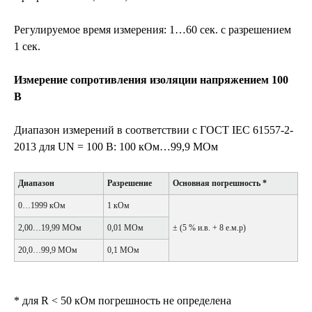
Регулируемое время измерения: 1…60 сек. с разрешением
1 сек.
Измерение сопротивления изоляции напряжением 100
В
Диапазон измерений в соответствии с ГОСТ IEC 61557-2-
2013 для UN = 100 В: 100 кОм…99,9 МОм
Диапазон
Разрешение
Основная погрешность *
0…1999 кОм
1 кОм
2,00…19,99 МОм
0,01 МОм
± (5 % и.в. + 8 е.м.р)
20,0…99,9 МОм
0,1 МОм
* для R < 50 кОм погрешность не определена