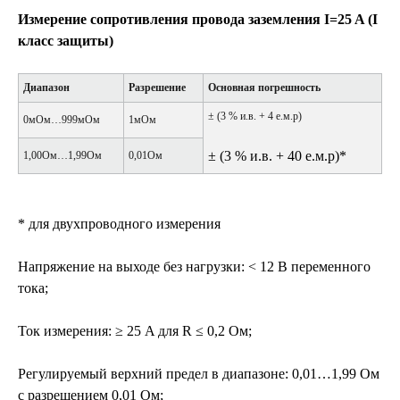
Измерение сопротивления провода заземления I=25 A (I
класс защиты)
Диапазон
Разрешение
Основная погрешность
± (3 % и.в. + 4 е.м.р)
0мОм…999мОм
1мОм
± (3 % и.в. + 40 е.м.р)*
1,00Ом…1,99Ом
0,01Ом
* для двухпроводного измерения
Напряжение на выходе без нагрузки: < 12 В переменного
тока;
Ток измерения: ≥ 25 A для R ≤ 0,2 Ом;
Регулируемый верхний предел в диапазоне: 0,01…1,99 Ом
с разрешением 0,01 Ом;