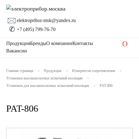
🖂
elektropribor-msk@yandex.ru
✆
+7 (495) 799-76-70
O
Продукция
Бренды
О компании
Контакты
Вакансии
Главная страница
Продукция
Измерители сопротивления
>
>
>
Установки высоковольтных испытаний изоляции
>
Установки для высоковольтных испытаний изоляции
PAT-806
>
PAT-806