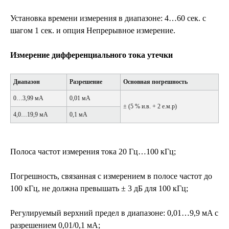
Установка времени измерения в диапазоне: 4…60 сек. с
шагом 1 сек. и опция Непрерывное измерение.
Измерение дифференциального тока утечки
Диапазон
Разрешение
Основная погрешность
0…3,99 мА
0,01 мА
± (5 % и.в. + 2 е.м.р)
4,0…19,9 мА
0,1 мА
Полоса частот измерения тока 20 Гц…100 кГц;
Погрешность, связанная с измерением в полосе частот до
100 кГц, не должна превышать ± 3 дБ для 100 кГц;
Регулируемый верхний предел в диапазоне: 0,01…9,9 мA с
разрешением 0,01/0,1 мA;