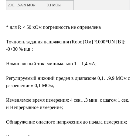
20,0…599,9 MОм
0,1 MОм
* для R < 50 кОм погрешность не определена
Точность задания напряжения (Robc [Ом] ³1000*UN [В]):
-0+30 % и.в.;
Номинальный ток: минимально 1…1,4 мА;
Регулируемый нижний предел в диапазоне 0,1…9,9 MОм с
разрешением 0,1 MОм;
Изменяемое время измерения: 4 сек…3 мин. с шагом 1 сек.
и Непрерывное измерение;
Обнаружение опасного напряжения до начала измерения;