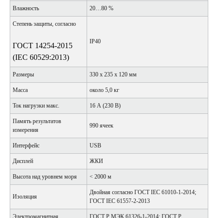
Влажность
20…80 %
Степень защиты, согласно
IP40
ГОСТ 14254-2015
(IEC 60529:2013)
Размеры
330 x 235 x 120 мм
Масса
около 5,0 кг
Ток нагрузки макс.
16 А (230 В)
Память результатов
990 ячеек
измерения
Интерфейс
USB
Дисплей
ЖКИ
Высота над уровнем моря
˂ 2000 м
Двойная согласно ГОСТ IEC 61010-1-2014;
Изоляция
ГОСТ IEC 61557-2-2013
Электромагнитная
ГОСТ Р МЭК 61326-1-2014; ГОСТ Р