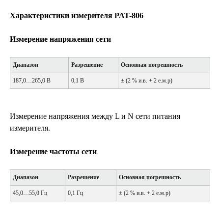
Характеристики измерителя PAT-806
Измерение напряжения сети
Диапазон
Разрешение
Основная погрешность
187,0…265,0 В
0,1 В
± (2 % и.в. + 2 е.м.р)
Измерение напряжения между L и N сети питания
измерителя.
Измерение частоты сети
Диапазон
Разрешение
Основная погрешность
45,0…55,0 Гц
0,1 Гц
± (2 % и.в. + 2 е.м.р)