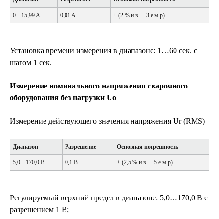
0…15,99 A
0,01 A
± (2 % и.в. + 3 е.м.р)
Установка времени измерения в диапазоне: 1…60 сек. с
шагом 1 сек.
Измерение номинального напряжения сварочного
оборудования без нагрузки U
o
Измерение действующего значения напряжения Ur (RMS)
Диапазон
Разрешение
Основная погрешность
5,0…170,0 В
0,1 В
± (2,5 % и.в. + 5 е.м.р)
Регулируемый верхний предел в диапазоне: 5,0…170,0 В с
разрешением 1 В;