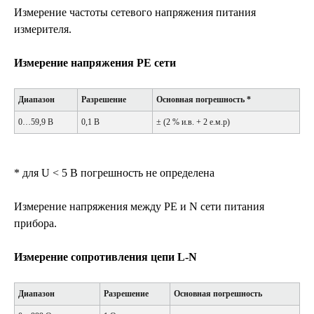
Измерение частоты сетевого напряжения питания
измерителя.
Измерение напряжения PE сети
Диапазон
Разрешение
Основная погрешность *
0…59,9 В
0,1 В
± (2 % и.в. + 2 е.м.р)
* для U < 5 В погрешность не определена
Измерение напряжения между PE и N сети питания
прибора.
Измерение сопротивления цепи L-N
Диапазон
Разрешение
Основная погрешность