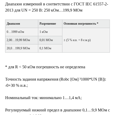
Диапазон измерений в соответствии с ГОСТ IEC 61557-2-
2013 для UN = 250 В: 250 кОм…199,9 МОм
Диапазон
Разрешение
Основная погрешность *
0…1999 кОм
1 кОм
2,00…19,99 MОм
0,01 MОм
± (5 % и.в. + 8 е.м.р)
20,0…199,9 MОм
0,1 MОм
* для R < 50 кОм погрешность не определена
Точность задания напряжения (Robc [Ом] ³1000*UN [В]):
-0+30 % и.в.;
Номинальный ток: минимально 1…1,4 мА;
Регулируемый нижний предел в диапазоне 0,1…9,9 MОм с