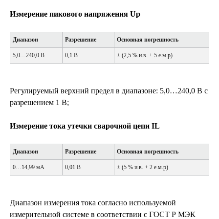
Измерение пикового напряжения U
p
Диапазон
Разрешение
Основная погрешность
5,0…240,0 В
0,1 В
± (2,5 % и.в. + 5 е.м.р)
Регулируемый верхний предел в диапазоне: 5,0…240,0 В с
разрешением 1 В;
Измерение тока утечки сварочной цепи IL
Диапазон
Разрешение
Основная погрешность
0…14,99 мА
0,01 В
± (5 % и.в. + 2 е.м.р)
Диапазон измерения тока согласно используемой
измерительной системе в соответствии с ГОСТ Р МЭК