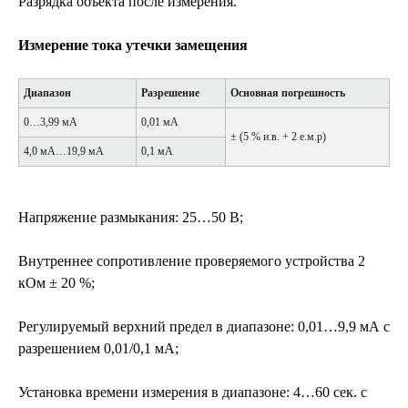
Разрядка объекта после измерения.
Измерение тока утечки замещения
Диапазон
Разрешение
Основная погрешность
0…3,99 мА
0,01 мА
± (5 % и.в. + 2 е.м.р)
4,0 мА…19,9 мА
0,1 мА
Напряжение размыкания: 25…50 В;
Внутреннее сопротивление проверяемого устройства 2
кОм ± 20 %;
Регулируемый верхний предел в диапазоне: 0,01…9,9 мА с
разрешением 0,01/0,1 мА;
Установка времени измерения в диапазоне: 4…60 сек. с