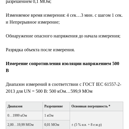
разрешением 0,1 MОм;
Изменяемое время измерения: 4 сек…3 мин. с шагом 1 сек.
и Непрерывное измерение;
Обнаружение опасного напряжения до начала измерения;
Разрядка объекта после измерения.
Измерение сопротивления изоляции напряжением 500
В
Диапазон измерений в соответствии с ГОСТ IEC 61557-2-
2013 для UN = 500 В: 500 кОм…599,9 MОм
Диапазон
Разрешение
Основная погрешность *
0…1999 кОм
1 кОм
2,00…19,99 MОм
0,01 MОм
± (5 % и.в. + 8 е.м.р)