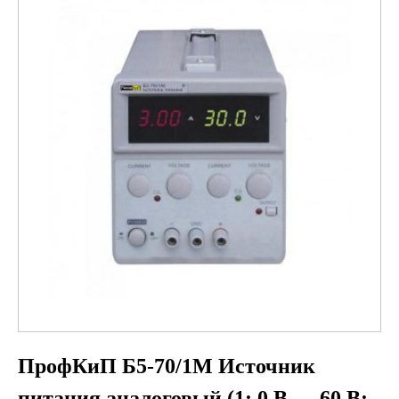
ПрофКиП Б5-70/1М Источник
питания аналоговый (1; 0 В … 60 В;