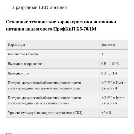
— 3-разрядный LED-дисплей
Основные технические характеристики источника
питания аналогового ПрофКиП Б5-70/1М
Параметры
Значения
Количество каналов
1
Выходное напряжение
0 В … 60 В
Выходной ток
0 А … 3 А
Пределы допускаемой абсолютной погрешности
±(0.2% х Uуст +
воспроизведения напряжения постоянного тока
2 е.м.р.) В
Пределы допускаемой абсолютной погрешности
±(1.0% х Iуст +
воспроизведения силы постоянного тока
2 е.м.р.) А
Уровень пульсаций выходного напряжения (СКЗ)
±5 мВ