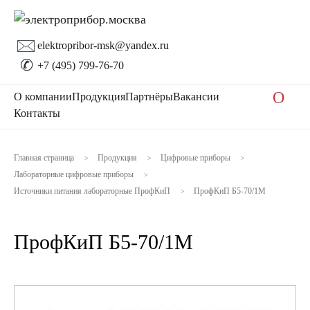
🖂
elektropribor-msk@yandex.ru
✆
+7 (495) 799-76-70
O
О компании
Продукция
Партнёры
Вакансии
Контакты
Главная страница
Продукция
Цифровые приборы
>
>
>
Лабораторные цифровые приборы
>
Источники питания лабораторные ПрофКиП
ПрофКиП Б5-70/1М
>
ПрофКиП Б5-70/1М