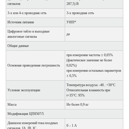
сигналов
287,5) В
3-х или 4-х проводная сеть
3-х проводная сеть
Источник питания
УИП*
Цифровое табло и выходные
да
аналоговые сигналы
Общие данные
при измерении частоты ± 0,05%
(фактическое значение не более
Основная приведенная погрешность
0,02%)
при измерении остальных параметров
± 0,5%
Температура воздуха: -40.. +50°С
Условия эксплуатации
Относительная влажность при
t=35°С: 95%
Масса
Не более 0,9 кг
Модификация ЦП8507/5
Диапазон измерений тока входных
0 – 1 А
сигналов, IA, IB, IC