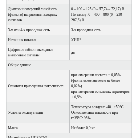
Диапазон измерений линейного
0 – 100 – 125 (0 – 57,74 – 72,17) В
(фазного) напряжения входных
По заказу: 0 – 400 – 800 (0 – 230 –
сигналов
287,5) В
3-х или 4-х проводная сеть
3-х проводная сеть
Источник питания
УИП*
Цифровое табло и выходные
да
аналоговые сигналы
Общие данные
при измерении частоты ± 0,05%
(фактическое значение не более
Основная приведенная погрешность
0,02%)
при измерении остальных параметров
± 0,5%
Температура воздуха: -40.. +50°С
Условия эксплуатации
Относительная влажность при
t=35°С: 95%
Масса
Не более 0,9 кг
Модификация ЦП8507/3