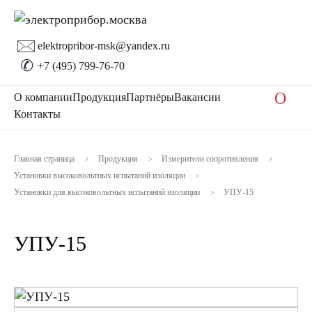
🖂
elektropribor-msk@yandex.ru
✆
+7 (495) 799-76-70
O
О компании
Продукция
Партнёры
Вакансии
Контакты
Главная страница
Продукция
Измерители сопротивления
>
>
>
Установки высоковольтных испытаний изоляции
>
Установки для высоковольтных испытаний изоляции
УПУ-15
>
УПУ-15