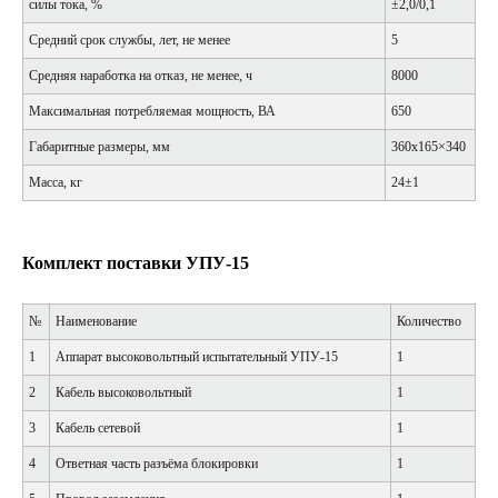
силы тока, %
±2,0/0,1
Средний срок службы, лет, не менее
5
Средняя наработка на отказ, не менее, ч
8000
Максимальная потребляемая мощность, ВА
650
Габаритные размеры, мм
360х165×340
Масса, кг
24±1
Комплект поставки УПУ-15
№
Наименование
Количество
1
Аппарат высоковольтный испытательный УПУ-15
1
2
Кабель высоковольтный
1
3
Кабель сетевой
1
4
Ответная часть разъёма блокировки
1