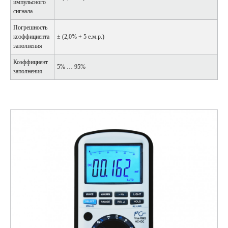
импульсного
сигнала
Погрешность
коэффициента
± (2,0% + 5 е.м.р.)
заполнения
Коэффициент
5% … 95%
заполнения