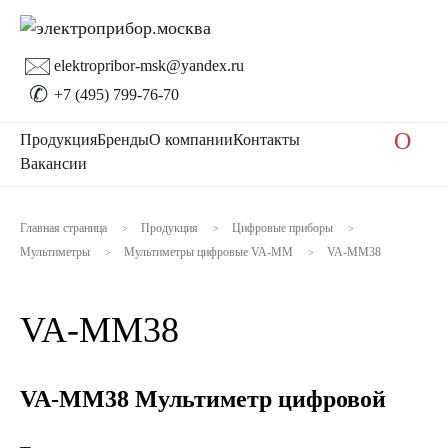
🖂
elektropribor-msk@yandex.ru
✆
+7 (495) 799-76-70
O
Продукция
Бренды
О компании
Контакты
Вакансии
Главная страница
Продукция
Цифровые приборы
>
>
>
Мультиметры
Мультиметры цифровые VA-MM
VA-MM38
>
>
VA-MM38
VA-MM38 Мультиметр цифровой