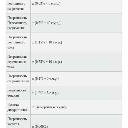
постоянного
± (0,03% + 6 е.м.р.)
напряжения
Погрешность
Переменного
± (0,5% + 40 е.м.р.)
напряжения
Погрешность
постоянного
± (1,15% + 10 е.м.р.)
тока
Погрешность
переменного
± (0,75% + 10 е.м.р.)
тока
Погрешность
± (0,1% + 5 е.м.р.)
сопротивления
погрешность
± (1,0% + 5 е.м.р.)
емкости
Частота
2,5 измерения в секунду
дискретизации
Погрешность
частоты
± (0,006%)