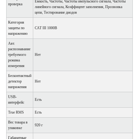
Емкость, Частоты, Частоты импульсного сигнала, Частоты
проверка
линейного сигнала, Коэффицент заполнения, Прозвонка
цепи, Тестирование диодов
Категория
защиты по
САТ III 1000В
напряжению
Авт.
распознавание
требуемого
Нет
режима
измерения
Бесконтактный
детектор
Нет
напряжения
USB-
Есть
интерфейс
True RMS
Есть
Вес товара в
920 г
упаковке
Габаритные