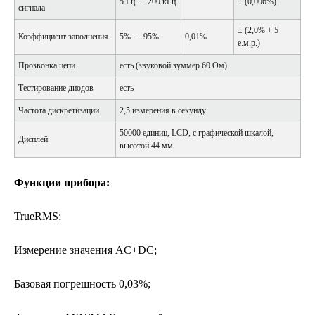
5 Гц … 200 кГц
± (0,006%)
сигнала
± (2,0% + 5
Коэффициент заполнения
5% … 95%
0,01%
е.м.р.)
Прозвонка цепи
есть (звуковой зуммер 60 Ом)
Тестирование диодов
есть
Частота дискретизации
2,5 измерения в секунду
50000 единиц, LCD, с графической шкалой,
Дисплей
высотой 44 мм
Функции прибора:
TrueRMS;
Измерение значения AC+DC;
Базовая погрешность 0,03%;