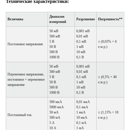
Технические характеристики:
Диапазон
Величина
Разрешение
Погрешность**
измерений
50 мВ
0,001 мВ
500 мВ
0,01 мВ
5 В
0,1 мВ
± (0,03% + 6
Постоянное напряжение
50 В
1 мВ
е.м.р.)
500 В
10 мВ
1000 В
0,1 В
50 мВ
0,001 мВ
500 мВ
0,01 мВ
Переменное напряжение,
5 В
0,1 мВ
± (0,5% + 40
постоянное + переменное
50 В
1 мВ
е.м.р.)
напряжение
500 В
10 мВ
1000 В
0,1 В
500 мкА
0,01 мкА
5000 мкА
0,1 мкА
50 мА
1 мкА
± (1,15% + 10
Постоянный ток
500 мА
10 мкА
е.м.р.)
5 А
0,1 мА
10 А
1 мА