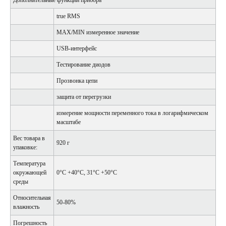
Дополнительные функции прибора
true RMS
MAX/MIN измеренное значение
USB-интерфейс
Тестирование диодов
Прозвонка цепи
защита от перегрузки
измерение мощности переменного тока в логарифмическом
масштабе
Вес товара в
920 г
упаковке:
Температура
окружающей
0°C +40°C, 31°C +50°C
среды
Относительная
50-80%
влажность
Погрешность