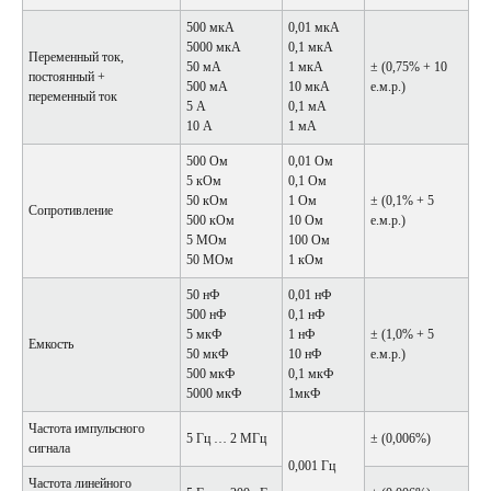
500 мкА
0,01 мкА
5000 мкА
0,1 мкА
Переменный ток,
50 мА
1 мкА
± (0,75% + 10
постоянный +
500 мА
10 мкА
е.м.р.)
переменный ток
5 А
0,1 мА
10 А
1 мА
500 Ом
0,01 Ом
5 кОм
0,1 Ом
50 кОм
1 Ом
± (0,1% + 5
Сопротивление
500 кОм
10 Ом
е.м.р.)
5 МОм
100 Ом
50 МОм
1 кОм
50 нФ
0,01 нФ
500 нФ
0,1 нФ
5 мкФ
1 нФ
± (1,0% + 5
Емкость
50 мкФ
10 нФ
е.м.р.)
500 мкФ
0,1 мкФ
5000 мкФ
1мкФ
Частота импульсного
5 Гц … 2 МГц
± (0,006%)
сигнала
0,001 Гц
Частота линейного