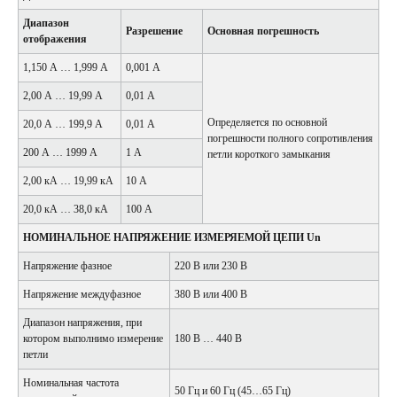
Диапазон
Разрешение
Основная погрешность
отображения
1,150 А … 1,999 А
0,001 А
2,00 А … 19,99 А
0,01 А
Определяется по основной
20,0 А … 199,9 А
0,01 А
погрешности полного сопротивления
200 А … 1999 А
1 А
петли короткого замыкания
2,00 кА … 19,99 кА
10 А
20,0 кА … 38,0 кА
100 А
НОМИНАЛЬНОЕ НАПРЯЖЕНИЕ ИЗМЕРЯЕМОЙ ЦЕПИ Un
Напряжение фазное
220 В или 230 В
Напряжение междуфазное
380 В или 400 В
Диапазон напряжения, при
котором выполнимо измерение
180 В … 440 В
петли
Номинальная частота
50 Гц и 60 Гц (45…65 Гц)