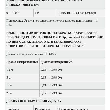
ИЗМЕРЕНИЕ НАПРЯЖЕНИЯ ПРИКОСНОВЕНИЯ UST
(ПОРАЖАЮЩЕГО Uт)
0 … 100 В
1 В
± (10% и.в + 2 ед. мл. разряда)
При расчётах Uт активное сопротивление тела человека принимается — 1
кОм
ИЗМЕРЕНИЕ ПАРАМЕТРОВ ПЕТЛИ КОРОТКОГО ЗАМЫКАНИЯ
ПРИ СТАНДАРТНОМ РАБОЧЕМ ТОКЕ (2p, Imax=»42 A) ИЗМЕРЕНИЕ
ПОЛНОГО Zs, АКТИВНОГО Rs И РЕАКТИВНОГО Xs
СОПРОТИВЛЕНИЯ ПЕТЛИ КОРОТКОГО ЗАМЫКАНИЯ
Диапазон измерения согласно IEC 61557
Провод измерительный
Диапазон измерения Zs
1,2 м
0,13 … 199,9 Ом
5 м
0,15 … 199,9 Ом
10 м
0,19 … 199,9 Ом
20 м
0,25 … 199,9 Ом
ДИАПАЗОН ОТОБРАЖЕНИЯ Zs, Rs, Xs
Диапазон
Разрешение
Основная погрешность