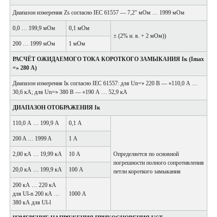
Диапазон измерения Zs согласно IEC 61557 — 7,2″ мОм … 1999 мОм
0,0 … 199,9 мОм
0,1 мОм
± (2% и. в. + 2 мОм))
200 … 1999 мОм
1 мОм
РАСЧЁТ ОЖИДАЕМОГО ТОКА КОРОТКОГО ЗАМЫКАНИЯ Iк (Imax
=» 280 А)
Диапазон измерения Iк согласно IEC 61557: для Un=» 220 В — «110,0 А …
30,6 кА; для Un=» 380 В — «190 А … 52,9 кА
ДИАПАЗОН ОТОБРАЖЕНИЯ Iк
110,0 А … 199,9 A
0,1 А
200 A … 1999 A
1 А
2,00 кА … 19,99 кА
10 А
Определяется по основной
погрешности полного сопротивления
20,0 кА … 199,9 кА
100 А
петли короткого замыкания
200 кА … 220 кА
для Ul-n 200 кА …
1000 А
380 кА для Ul-l