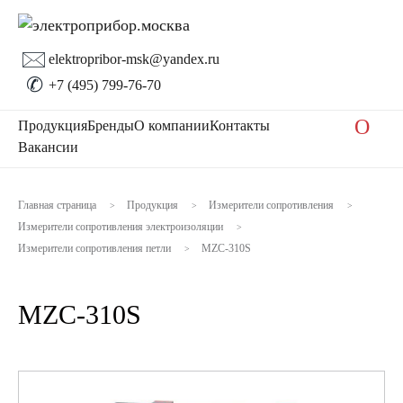
🖂
elektropribor-msk@yandex.ru
✆
+7 (495) 799-76-70
O
Продукция
Бренды
О компании
Контакты
Вакансии
Главная страница
Продукция
Измерители сопротивления
>
>
>
Измерители сопротивления электроизоляции
>
Измерители сопротивления петли
MZC-310S
>
MZC-310S