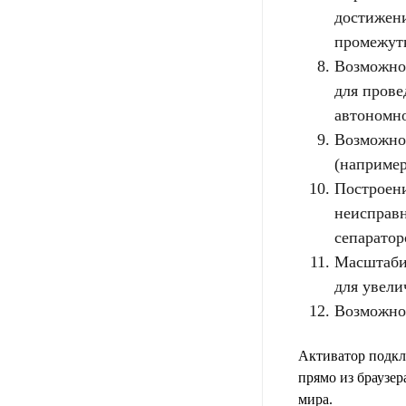
достижени
промежут
Возможно 
для прове
автономн
Возможно
(например
Построени
неисправн
сепаратор
Масштабир
для увели
Возможно
Активатор подкл
прямо из браузе
мира.