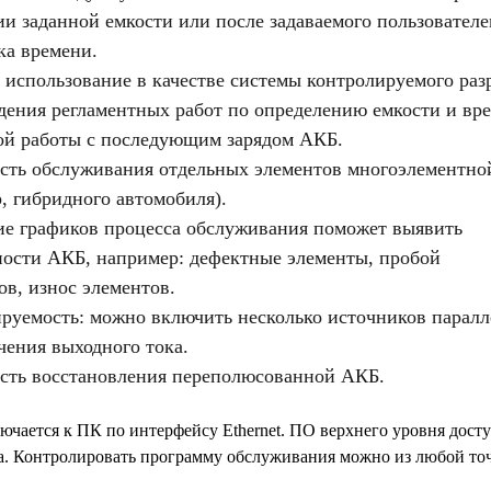
и заданной емкости или после задаваемого пользовател
ка времени.
использование в качестве системы контролируемого раз
дения регламентных работ по определению емкости и вр
ой работы с последующим зарядом АКБ.
сть обслуживания отдельных элементов многоэлементн
, гибридного автомобиля).
е графиков процесса обслуживания поможет выявить
ости АКБ, например: дефектные элементы, пробой
ов, износ элементов.
уемость: можно включить несколько источников паралл
чения выходного тока.
сть восстановления переполюсованной АКБ.
ючается к ПК по интерфейсу Ethernet. ПО верхнего уровня дост
ра. Контролировать программу обслуживания можно из любой то