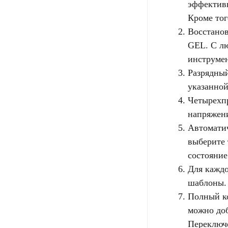
эффективн
Кроме тог
Восстанов
GEL. С лю
инструмен
Разрядный
указанной
Четырехпр
напряжени
Автомати
выберите 
состояние
Для каждо
шаблоны.
Полный ко
можно доб
Переключе