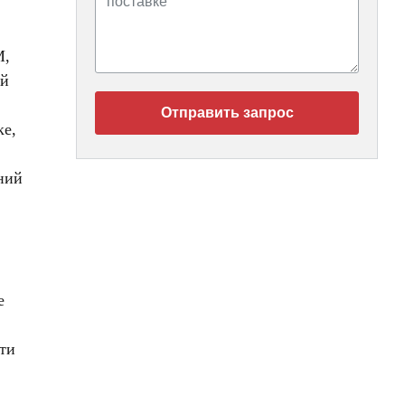
M,
ой
Отправить запрос
ке,
ний
е
ти