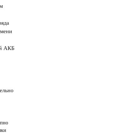
ем
ряда
емени
ой АКБ
ельно
упно
чки