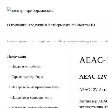
О компании
Продукция
Партнёры
Вакансии
Контакты
Главная страница
Продукция
Метрологическое оборудование
Ан
>
>
>
Продукция
AEAC-
Цифровые приборы
AEAC-12V 
Стрелочные приборы
Измерительные преобразователи
АЕАС-12V Актив
Измерители сопротивления
Активатор АЕАС-
эксплуатацию, к
Метрологическое оборудование