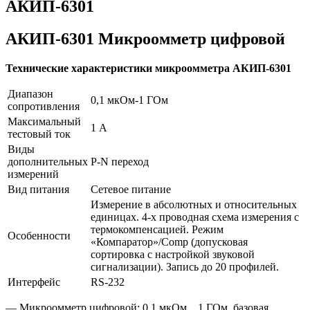
АКИП-6301
АКИП-6301 Микроомметр цифровой
Технические характеристики микроомметра АКИП-6301
Диапазон
0,1 мкОм-1 ГОм
сопротивления
Максимальный
1 А
тестовый ток
Виды
дополнительных
P-N переход
измерений
Вид питания
Сетевое питание
Измерение в абсолютных и относительных
единицах. 4-х проводная схема измерения с
термокомпенсацией. Режим
Особенности
«Компаратор»/Comp (допусковая
сортировка с настройкой звуковой
сигнализации). Запись до 20 профилей.
Интерфейс
RS-232
— Микроомметр цифровой: 0,1 мкОм…1 ГОм, базовая