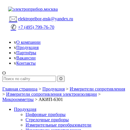
🖂
elektropribor-msk@yandex.ru
✆
+7 (495) 799-76-70
v
О компании
v
Продукция
v
Партнёры
v
Вакансии
v
Контакты
O
Главная страница
>
Продукция
>
Измерители сопротивления
>
Измерители сопротивления электроизоляции
>
Микроомметры
>
АКИП-6301
Продукция
Цифровые приборы
Стрелочные приборы
Измерительные преобразователи