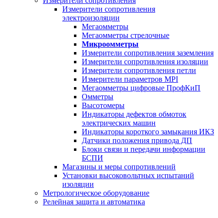
Измерители сопротивления
Измерители сопротивления
электроизоляции
Мегаомметры
Мегаомметры стрелочные
Микроомметры
Измерители сопротивления заземления
Измерители сопротивления изоляции
Измерители сопротивления петли
Измерители параметров MPI
Мегаомметры цифровые ПрофКиП
Омметры
Высотомеры
Индикаторы дефектов обмоток
электрических машин
Индикаторы короткого замыкания ИКЗ
Датчики положения привода ДП
Блоки связи и передачи информации
БСПИ
Магазины и меры сопротивлений
Установки высоковольтных испытаний
изоляции
Метрологическое оборудование
Релейная защита и автоматика