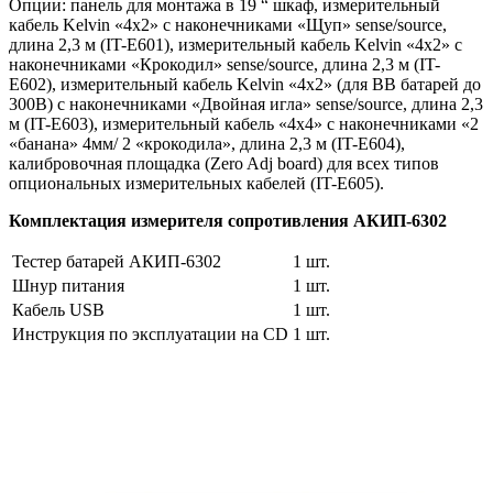
Опции: панель для монтажа в 19 “ шкаф, измерительный
кабель Kelvin «4х2» с наконечниками «Щуп» sense/source,
длина 2,3 м (IT-E601), измерительный кабель Kelvin «4х2» с
наконечниками «Крокодил» sense/source, длина 2,3 м (IT-
E602), измерительный кабель Kelvin «4х2» (для ВВ батарей до
300В) с наконечниками «Двойная игла» sense/source, длина 2,3
м (IT-E603), измерительный кабель «4х4» с наконечниками «2
«банана» 4мм/ 2 «крокодила», длина 2,3 м (IT-E604),
калибровочная площадка (Zero Adj board) для всех типов
опциональных измерительных кабелей (IT-E605).
Комплектация измерителя сопротивления АКИП-6302
Тестер батарей АКИП-6302
1 шт.
Шнур питания
1 шт.
Кабель USB
1 шт.
Инструкция по эксплуатации на CD
1 шт.