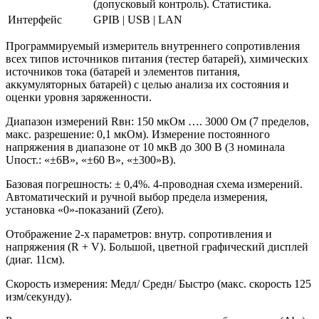
(допусковый контроль). Статистика.
Интерфейс
GPIB | USB | LAN
Программируемый измеритель внутреннего сопротивления
всех типов источников питания (тестер батарей), химических
источников тока (батарей и элементов питания,
аккумуляторных батарей) с целью анализа их состояния и
оценки уровня заряженности.
Диапазон измерений Rвн: 150 мкОм …. 3000 Ом (7 пределов,
макс. разрешение: 0,1 мкОм). Измерение постоянного
напряжения в диапазоне от 10 мкВ до 300 В (3 номинала
Uпост.: «±6В», «±60 В», «±300»В).
Базовая погрешность: ± 0,4%. 4-проводная схема измерений.
Автоматический и ручной выбор предела измерения,
установка «0»-показаний (Zero).
Отображение 2-х параметров: внутр. сопротивления и
напряжения (R + V). Большой, цветной графический дисплей
(диаг. 11см).
Скорость измерения: Медл/ Средн/ Быстро (макс. скорость 125
изм/секунду).