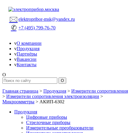
🖂
elektropribor-msk@yandex.ru
✆
+7 (495) 799-76-70
v
О компании
v
Продукция
v
Партнёры
v
Вакансии
v
Контакты
O
Главная страница
>
Продукция
>
Измерители сопротивления
>
Измерители сопротивления электроизоляции
>
Микроомметры
>
АКИП-6302
Продукция
Цифровые приборы
Стрелочные приборы
Измерительные преобразователи