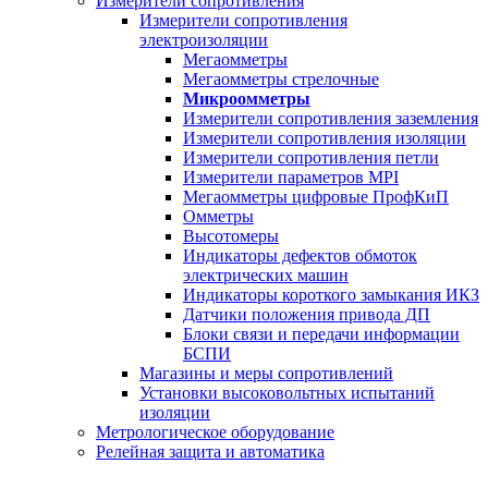
Измерители сопротивления
Измерители сопротивления
электроизоляции
Мегаомметры
Мегаомметры стрелочные
Микроомметры
Измерители сопротивления заземления
Измерители сопротивления изоляции
Измерители сопротивления петли
Измерители параметров MPI
Мегаомметры цифровые ПрофКиП
Омметры
Высотомеры
Индикаторы дефектов обмоток
электрических машин
Индикаторы короткого замыкания ИКЗ
Датчики положения привода ДП
Блоки связи и передачи информации
БСПИ
Магазины и меры сопротивлений
Установки высоковольтных испытаний
изоляции
Метрологическое оборудование
Релейная защита и автоматика