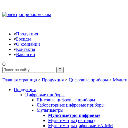
v
Продукция
v
Бренды
v
О компании
v
Контакты
v
Вакансии
O
Главная страница
>
Продукция
>
Цифровые приборы
>
Мульти
Продукция
Цифровые приборы
Щитовые цифровые приборы
Лабораторные цифровые приборы
Мультиметры
Мультиметры цифровые
Мультиметры (тесторы)
Мультиметры цифровые VA-MM