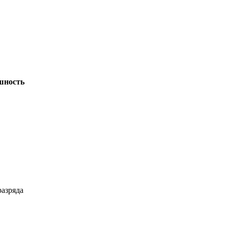
шность
азряда