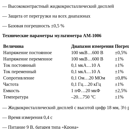
— Высококонтрастный жидкокристаллический дисплей
— Защита от перегрузки на всех диапазонах
— Базовая погрешность ±0,5 %
Технические параметры мультиметра АМ-1006
Величина
Диапазон измерения
Погре
Напряжение постоянное
100 мкВ…600 В
±0,5%
Напряжение переменное
100 мкВ…600 В
±1%
Ток постоянный
0,1 мкА…10 А
±1%
Ток переменный
0,1 мкА…10 А
±1%
Сопротивление
0,1 Ом…20 МОм
±0,8%
Частота
0,1 Гц…20 кГц
±1%
Емкость
1 пФ…20 мкФ
±2,5%
Температура
–20…750 °С
±1%
— Жидкокристаллический дисплей с высотой цифр 18 мм, 3½ р
— Время измерения 0,4 с
— Питание 9 В, батарея типа «Крона»