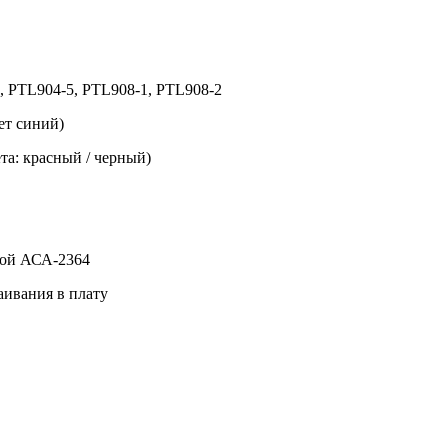
 PTL904-5, PTL908-1, PTL908-2
ет синий)
та: красный / черный)
лой АСА-2364
аивания в плату