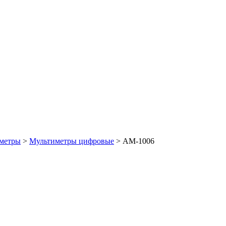
метры
>
Мультиметры цифровые
>
АМ-1006