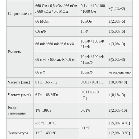
660 Ом / 6,6 кОм / 66 кОм
0,1 / 1 / 10 / 100
±(1,2%+2)
/ 660 кОм / 6,6 МОм
/ 1000 Ом
Сопротивление
66 МОм
10 кОм
±(2,0%+5)
6,6 нФ
1 пФ
±(5,0%+5)
10 пФ / 100 пФ
66 нФ / 660 нФ / 6,6 мкФ
±(3,0%+3)
/ 1 нФ
Ёмкость
10 нФ / 100 нФ
66 мкФ / 660 мкФ / 6,6 мФ
±(5,0%+3)
/ 1 мкФ
66 мФ
10 мкФ
не определено
Частота (лин.)
6 Гц…66 кГц
0,001 / 0,01 Гц
±(0,05%+8)
0,01 Гц / 10
Частота (имп.)
6 Гц…66 МГц
±(0,1%+3)
кГц
Коэф.
1%…99%
0,01%
±(2,0%+10)
заполнения
-55 °С…0 °С
±(5,0%+4 °С)
0,1 °С
Температура
1 °С…400 °С
±(2,0%+3 °С)