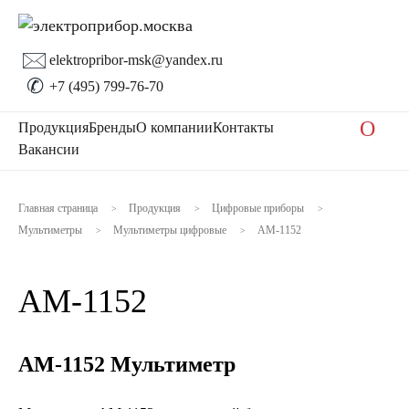
🖂
elektropribor-msk@yandex.ru
✆
+7 (495) 799-76-70
O
Продукция
Бренды
О компании
Контакты
Вакансии
Главная страница
Продукция
Цифровые приборы
>
>
>
Мультиметры
Мультиметры цифровые
АМ-1152
>
>
АМ-1152
АМ-1152 Мультиметр