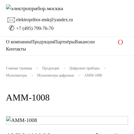
🖂
elektropribor-msk@yandex.ru
✆
+7 (495) 799-76-70
O
О компании
Продукция
Партнёры
Вакансии
Контакты
Главная страница
Продукция
Цифровые приборы
>
>
>
Мультиметры
Мультиметры цифровые
АММ-1008
>
>
АММ-1008