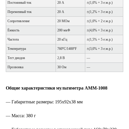
Постоянный ток
20 А
±(1,0% + 3 е.м.р.)
Переменный ток
20 А
±(1,2% + 3 е.м.р.)
Сопротивление
20 МОм
±(1,0% + 2 е.м.р.)
Ёмкость
200 мкФ
±(4,0% + 3 е.м.р.)
Частота
20 кГц
±(1,5% + 5 е.м.р.)
Температура
760ºC/1400ºF
±(3,0% + 3 е.м.р.)
Тест диодов
2,8 В
—
Прозвонка
30 Ом
—
Общие характеристики мультиметра АММ-1008
— Габаритные размеры: 195х92х38 мм
— Масса: 380 г