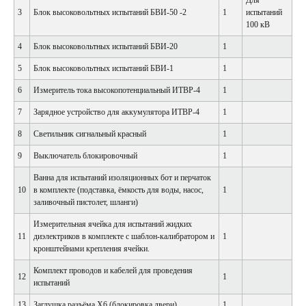
Для
3
Блок высоковольтных испытаний БВИ-50 -2
1
испытаний
100 кВ
4
Блок высоковольтных испытаний БВИ-20
1
5
Блок высоковольтных испытаний БВИ-1
1
6
Измеритель тока высокопотенциальный ИТВР-4
1
7
Зарядное устройство для аккумулятора ИТВР-4
1
8
Светильник сигнальный красный
1
9
Выключатель блокировочный
1
Ванна для испытаний изоляционных бот и перчаток
10
в комплекте (подставка, ёмкость для воды, насос,
1
заливочный пистолет, шланги)
Измерительная ячейка для испытаний жидких
11
диэлектриков в комплекте с шаблон-калибратором и
1
кронштейнами крепления ячейки.
Комплект проводов и кабелей для проведения
12
1
испытаний
13
Заглушка разъёма Х6 (блокировка двери)
1