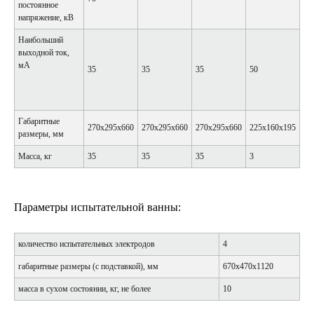
постоянное
напряжение, кВ
Наибольший
выходной ток,
мА
35
35
35
50
Габаритные
270х295х660
270х295х660
270х295х660
225х160х195
размеры, мм
Масса, кг
35
35
35
3
Параметры испытательной ванны:
количество испытательных электродов
4
габаритные размеры (с подставкой), мм
670х470х1120
масса в сухом состоянии, кг, не более
10