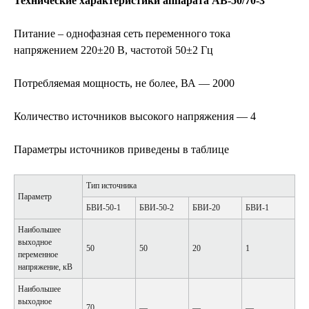
Технические характеристики аппарата АВ-50/70-3
Питание – однофазная сеть переменного тока
напряжением 220±20 В, частотой 50±2 Гц
Потребляемая мощность, не более, ВА — 2000
Количество источников высокого напряжения — 4
Параметры источников приведены в таблице
Тип источника
Параметр
БВИ-50-1
БВИ-50-2
БВИ-20
БВИ-1
Наибольшее
выходное
50
50
20
1
переменное
напряжение, кВ
Наибольшее
выходное
70
—
—
—