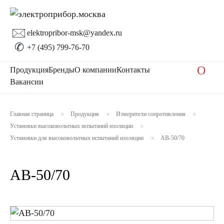
🖂
elektropribor-msk@yandex.ru
✆
+7 (495) 799-76-70
O
Продукция
Бренды
О компании
Контакты
Вакансии
Главная страница
Продукция
Измерители сопротивления
>
>
>
Установки высоковольтных испытаний изоляции
>
Установки для высоковольтных испытаний изоляции
АВ-50/70
>
АВ-50/70