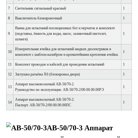
7
Светильник сигнальный красный
1
8
Выключатель блокировочный
1
Ванна для испытаний изоляционных бот и перчаток в комплекте
9
(подставка, ёмкость для воды, насос, заливочный пистолет,
1
шланги)
Измерительная ячейка для испытаний жидких диэлектриков в
10
1
комплекте с шаблон-калибром и кронштейнами крепления ячейки.
11
Комплект проводов и кабелей для проведения испытаний
1
12
Заглушка разъёма Х6 (блокировка двери)
1
Аппарат высоковольтный АВ-50/70-2.
13
1
Руководство по эксплуатации. АВ-50/70-2/00.00.00.00РЭ
Аппарат высоковольтный АВ-50/70-2.
14
1
Паспорт. АВ-50/70-2/00.00.00.00ПС
АВ-50/70-3 Аппарат