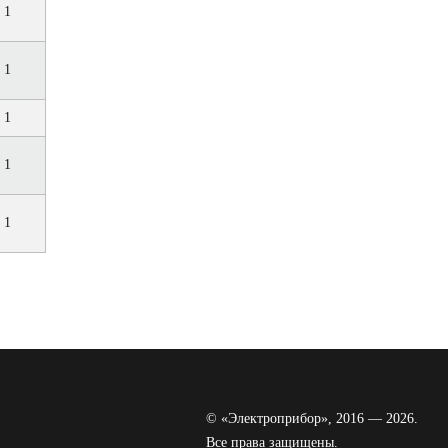
1
1
1
1
1
© «Электроприбор», 2016 — 2026.
Все права защищены.