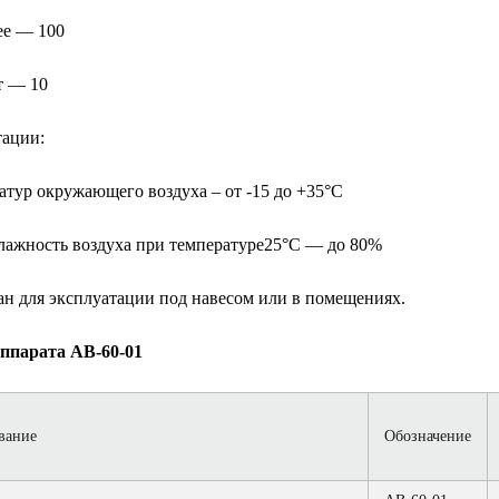
лее — 100
т — 10
тации:
атур окружающего воздуха – от -15 до +35°С
лажность воздуха при температуре25°С — до 80%
ан для эксплуатации под навесом или в помещениях.
ппарата АВ-60-01
вание
Обозначение