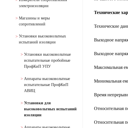
электроизоляции
Технические ха
Магазины и меры
сопротивлений
Технические дан
Установки высоковольтных
Выходное напряж
испытаний изоляции
Выходное напряж
Установки высоковольтные
испытательные пробойные
ПрофКиП УПУ
Максимальная ем
Аппараты высоковольтные
Минимальная емк
испытательные ПрофКиП
АВИЦ
Время непрерывн
Установки для
Относительная п
высоковольтных испытаний
изоляции
Относительная п
Аппараты высоковольтные