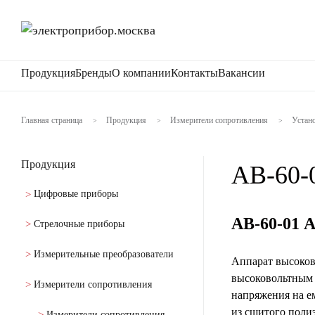
Продукция
Бренды
О компании
Контакты
Вакансии
Главная страница
Продукция
Измерители сопротивления
Устан
>
>
>
Продукция
АВ-60-
Цифровые приборы
АВ-60-01 
Стрелочные приборы
Измерительные преобразователи
Аппарат высоков
высоковольтным 
Измерители сопротивления
напряжения на ем
из сшитого полиэ
Измерители сопротивления