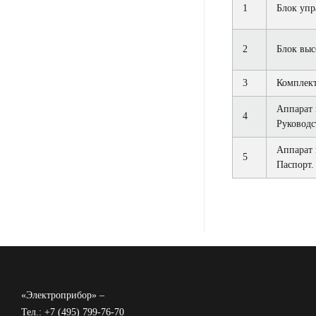
1
Блок упр
2
Блок выс
3
Комплект
Аппарат 
4
Руководс
Аппарат 
5
Паспорт.
«Электроприбор» –
Тел.: +7 (495) 799-76-70