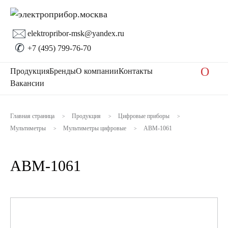
🖂
elektropribor-msk@yandex.ru
✆
+7 (495) 799-76-70
O
Продукция
Бренды
О компании
Контакты
Вакансии
Главная страница
Продукция
Цифровые приборы
>
>
>
Мультиметры
Мультиметры цифровые
АВМ-1061
>
>
АВМ-1061