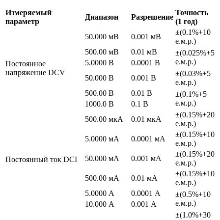
Измеряемый
Точность
Диапазон
Разрешение
параметр
(1 год)
±(0.1%+10
50.000 мВ
0.001 мВ
е.м.р.)
500.00 мВ
0.01 мВ
±(0.025%+5
е.м.р.)
5.0000 В
0.0001 В
Постоянное
напряжение DCV
±(0.03%+5
50.000 В
0.001 В
е.м.р.)
500.00 В
0.01 В
±(0.1%+5
е.м.р.)
1000.0 В
0.1 В
±(0.15%+20
500.00 мкА
0.01 мкА
е.м.р.)
±(0.15%+10
5.0000 мА
0.0001 мА
е.м.р.)
±(0.15%+20
50.000 мА
0.001 мА
Постоянный ток DCI
е.м.р.)
±(0.15%+10
500.00 мА
0.01 мА
е.м.р.)
5.0000 А
0.0001 А
±(0.5%+10
е.м.р.)
10.000 А
0.001 А
±(1.0%+30