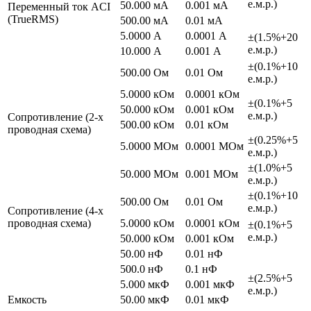
е.м.р.)
50.000 мА
0.001 мА
Переменный ток ACI
(TrueRMS)
500.00 мА
0.01 мА
5.0000 А
0.0001 А
±(1.5%+20
е.м.р.)
10.000 А
0.001 А
±(0.1%+10
500.00 Ом
0.01 Ом
е.м.р.)
5.0000 кОм
0.0001 кОм
±(0.1%+5
50.000 кОм
0.001 кОм
е.м.р.)
Сопротивление (2-х
500.00 кОм
0.01 кОм
проводная схема)
±(0.25%+5
5.0000 МОм
0.0001 МОм
е.м.р.)
±(1.0%+5
50.000 МОм
0.001 МОм
е.м.р.)
±(0.1%+10
500.00 Ом
0.01 Ом
е.м.р.)
Сопротивление (4-х
проводная схема)
5.0000 кОм
0.0001 кОм
±(0.1%+5
е.м.р.)
50.000 кОм
0.001 кОм
50.00 нФ
0.01 нФ
500.0 нФ
0.1 нФ
±(2.5%+5
5.000 мкФ
0.001 мкФ
е.м.р.)
Емкость
50.00 мкФ
0.01 мкФ