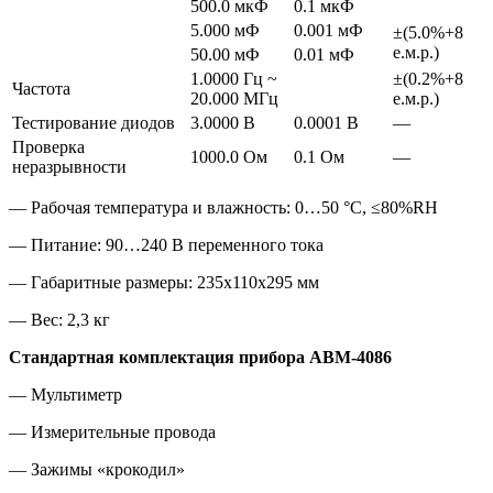
500.0 мкФ
0.1 мкФ
5.000 мФ
0.001 мФ
±(5.0%+8
е.м.р.)
50.00 мФ
0.01 мФ
1.0000 Гц ~
±(0.2%+8
Частота
20.000 МГц
е.м.р.)
Тестирование диодов
3.0000 В
0.0001 В
—
Проверка
1000.0 Ом
0.1 Ом
—
неразрывности
— Рабочая температура и влажность: 0…50 °C, ≤80%RH
— Питание: 90…240 В переменного тока
— Габаритные размеры: 235x110x295 мм
— Вес: 2,3 кг
Стандартная комплектация прибора АВМ-4086
— Мультиметр
— Измерительные провода
— Зажимы «крокодил»