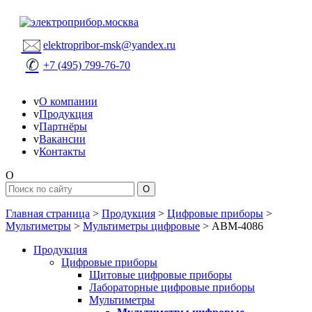
🖂
elektropribor-msk@yandex.ru
✆
+7 (495) 799-76-70
v
О компании
v
Продукция
v
Партнёры
v
Вакансии
v
Контакты
O
Главная страница
>
Продукция
>
Цифровые приборы
>
Мультиметры
>
Мультиметры цифровые
>
АВМ-4086
Продукция
Цифровые приборы
Щитовые цифровые приборы
Лабораторные цифровые приборы
Мультиметры