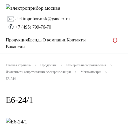
🖂
elektropribor-msk@yandex.ru
✆
+7 (495) 799-76-70
O
Продукция
Бренды
О компании
Контакты
Вакансии
Главная страница
Продукция
Измерители сопротивления
>
>
>
Измерители сопротивления электроизоляции
Мегаомметры
>
>
Е6-24/1
Е6-24/1