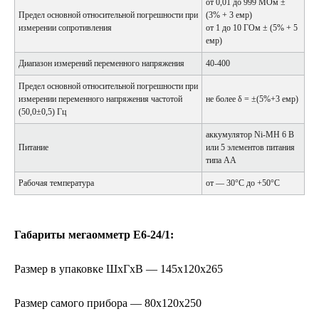
от 0,01 до 999 МОм ±
Предел основной относительной погрешности при
(3% + 3 емр)
измерении сопротивления
от 1 до 10 ГОм ± (5% + 5
емр)
Диапазон измерений переменного напряжения
40-400
Предел основной относительной погрешности при
измерении переменного напряжения частотой
не более δ = ±(5%+3 емр)
(50,0±0,5) Гц
аккумулятор Ni-MH 6 В
Питание
или 5 элементов питания
типа АА
Рабочая температура
от — 30°С до +50°С
Габариты мегаомметр Е6-24/1:
Размер в упаковке ШхГхВ — 145х120х265
Размер самого прибора — 80х120х250