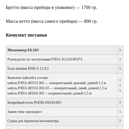
Брутто (масса прибора в упаковке) — 1700 гр.
Масса нетто (масса самого прибора) — 800 гр.
Комплект поставки
Мегаомметр Е6-24/1
1
Руководство по эксплуатации РЛПА.411218.001РЭ
1
Блок питания БПН-А 12-0,5
1
Комплект кабелей в составе:
1
кабель РЛПА.685551.002 — измерительный, красный, длиной 1,5 м
1
кабель РЛПА.685551.002-03 — измерительный, синий, длиной 1,5 м
1
кабель РЛПА.685641.002 – соединительный, длиной 1,5 м
Батарейный отсек РАПМ.436244.003
1
Зажим типа «крокодил»
1
Сумка для переноски мегаомметра
1