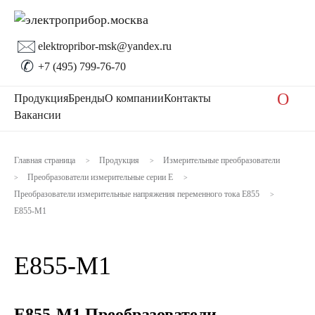
🖂
elektropribor-msk@yandex.ru
✆
+7 (495) 799-76-70
O
Продукция
Бренды
О компании
Контакты
Вакансии
Главная страница
Продукция
Измерительные преобразователи
>
>
Преобразователи измерительные серии Е
>
>
Преобразователи измерительные напряжения переменного тока Е855
>
Е855-М1
Е855-М1
Е855-М1 Преобразователи