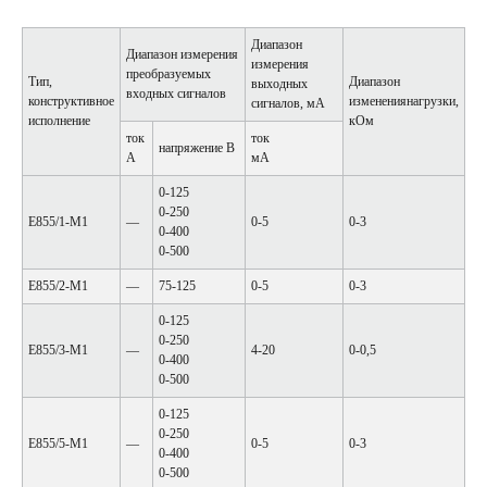
Диапазон
Диапазон измерения
измерения
преобразуемых
Тип,
Диапазон
выходных
входных сигналов
конструктивное
изменениянагрузки,
сигналов, мА
исполнение
кОм
ток
ток
напряжение В
А
мА
0-125
0-250
Е855/1-М1
—
0-5
0-3
0-400
0-500
Е855/2-М1
—
75-125
0-5
0-3
0-125
0-250
Е855/3-М1
—
4-20
0-0,5
0-400
0-500
0-125
0-250
Е855/5-М1
—
0-5
0-3
0-400
0-500