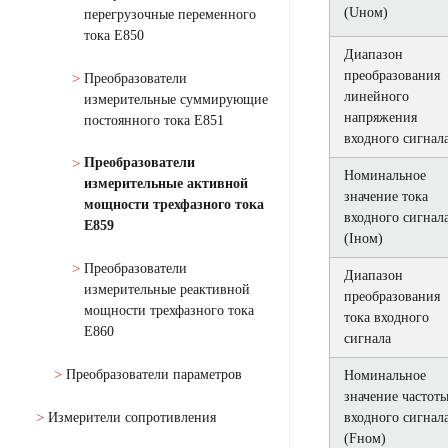
(Uном)
перегрузочные переменного
тока Е850
Диапазон
преобразования
Преобразователи
линейного
измерительные суммирующие
напряжения
постоянного тока Е851
входного сигнал
Преобразователи
Номинальное
измерительные активной
значение тока
мощности трехфазного тока
входного сигнал
Е859
(Iном)
Преобразователи
Диапазон
измерительные реактивной
преобразования
мощности трехфазного тока
тока входного
Е860
сигнала
Преобразователи параметров
Номинальное
значение частот
Измерители сопротивления
входного сигнал
(Fном)