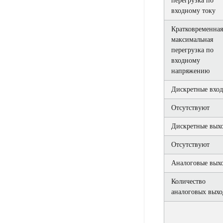
перегрузка по
входному току
Кратковременная
максимальная
перегрузка по
входному
напряжению
Дискретные вхо
Отсутствуют
Дискретные выхо
Отсутствуют
Аналоговые вых
Количество
аналоговых выхо