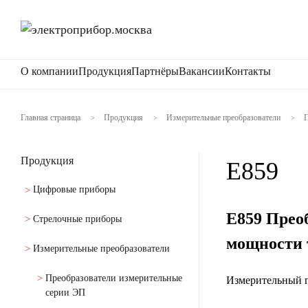
О компании
Продукция
Партнёры
Вакансии
Контакты
Главная страница
Продукция
Измерительные преобразователи
П
>
>
>
Продукция
Е859
Цифровые приборы
Е859 Прео
Стрелочные приборы
мощности 
Измерительные преобразователи
Преобразователи измерительные
Измерительный п
серии ЭП