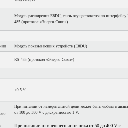
Модуль расширения E8DU, связь осуществляется по интерфейсу 
485 (протокол «Энерго-Союз»)
ния
Модуль показывающих устройств (E8DU)
е
RS-485 (протокол «Энерго-Союз»)
±0.5 %
При питании от измерительной цепи может быть любым в диапа
от 100 до 380 V с дискретностью 1 V;
ого
При питании от внешнего источника от 50 до 400 V с
а