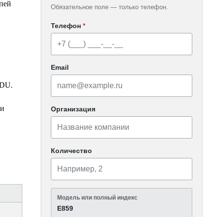
пей
Обязательное поле — только телефон.
Телефон
*
Email
8DU.
ли
Организация
Количество
Модель или полный индекс
Е859