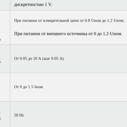
дискретностью 1 V.
При питании от измерительной цепи от 0.8·Uном до 1.2·Uном;
При питании от внешнего источника от 0 до 1.2·Uном.
а
От 0.05 до 10 А (шаг 0.05 А)
а
От 0 до 1.5·Iном
ы
50 Hz
а