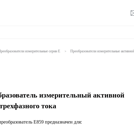
реобразователи измерительные серии Е
Преобразователи измерительные активно
>
бразователь измерительный активной
трехфазного тока
реобразователь Е859 предназначен для: