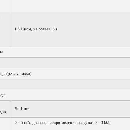
1.5·Uном, не более 0.5 s
ды
ды (реле уставки)
оды
До 1 шт.
дов
0 – 5 mA, диапазон сопротивления нагрузки 0 – 3 kΩ;