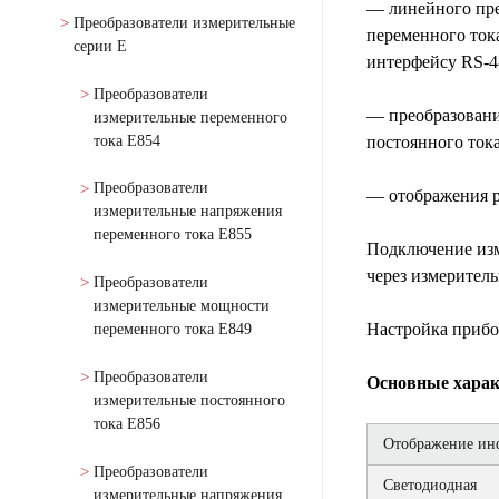
— линейного пре
Преобразователи измерительные
переменного тока
серии Е
интерфейсу RS-4
Преобразователи
— преобразовани
измерительные переменного
тока Е854
постоянного ток
Преобразователи
— отображения р
измерительные напряжения
переменного тока Е855
Подключение изм
через измерител
Преобразователи
измерительные мощности
Настройка прибо
переменного тока Е849
Преобразователи
Основные харак
измерительные постоянного
тока Е856
Отображение ин
Преобразователи
Светодиодная
измерительные напряжения