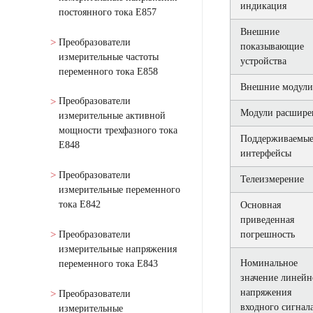
индикация
постоянного тока Е857
Внешние
Преобразователи
показывающие
измерительные частоты
устройства
переменного тока Е858
Внешние модули
Преобразователи
Модули расшире
измерительные активной
мощности трехфазного тока
Поддерживаемы
Е848
интерфейсы
Преобразователи
Телеизмерение
измерительные переменного
тока Е842
Основная
приведенная
Преобразователи
погрешность
измерительные напряжения
Номинальное
переменного тока Е843
значение линейн
напряжения
Преобразователи
входного сигнал
измерительные