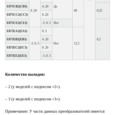
Е875СВ2(СВ3)
4..20
Да
0..20
60
0,25
Е875СС2(СС3)
0..20
Е875СЕ2(СЕ3)
-5..0..5
Нет
Е875ЕА2(ЕА3)
0..5
Е875ЕВ2(ЕВ3)
4..20
0,5
-5..0..5
Нет
12,5
Е875ЕС2(ЕС3)
0..20
Е875ЕЕ2(ЕЕ3)
-5..0..5
Количество выходов:
– 2 (у моделей с индексом «2»).
– 3 (у моделей с индексом «3»).
Примечание: У части данных преобразователей имеется