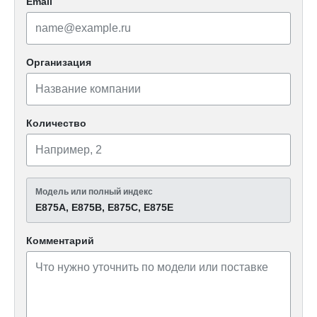
Email
Организация
Количество
Модель или полный индекс
Е875А, Е875В, Е875С, Е875Е
Комментарий