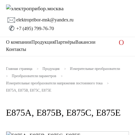
🖂
elektropribor-msk@yandex.ru
✆
+7 (495) 799-76-70
O
О компании
Продукция
Партнёры
Вакансии
Контакты
Главная страница
Продукция
Измерительные преобразователи
>
>
Преобразователи параметров
>
>
Измерительные преобразователи напряжения постоянного тока
>
Е875А, Е875В, Е875С, Е875Е
Е875А, Е875В, Е875С, Е875Е