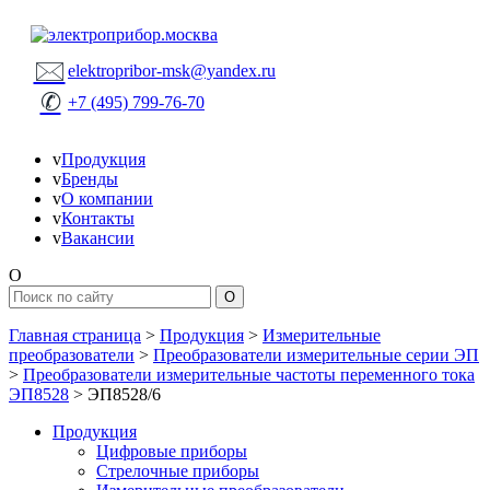
🖂
elektropribor-msk@yandex.ru
✆
+7 (495) 799-76-70
v
Продукция
v
Бренды
v
О компании
v
Контакты
v
Вакансии
O
Главная страница
>
Продукция
>
Измерительные
преобразователи
>
Преобразователи измерительные серии ЭП
>
Преобразователи измерительные частоты переменного тока
ЭП8528
>
ЭП8528/6
Продукция
Цифровые приборы
Стрелочные приборы