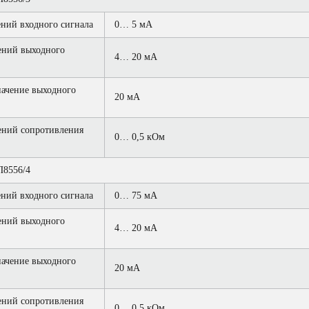
ний входного сигнала
0… 5 мА
ений выходного
4… 20 мА
ачение выходного
20 мА
ений сопротивления
0… 0,5 кОм
8556/4
ний входного сигнала
0… 75 мА
ений выходного
4… 20 мА
ачение выходного
20 мА
ений сопротивления
0… 0,5 кОм