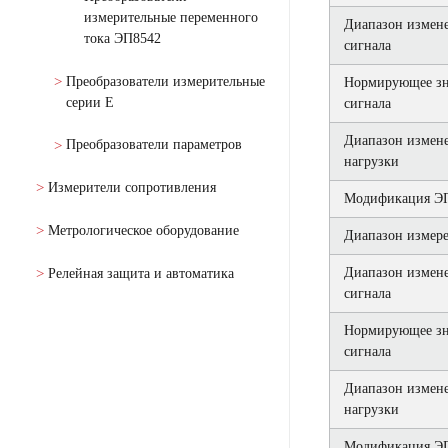
измерительные переменного
Диапазон измен
тока ЭП8542
сигнала
Преобразователи измерительные
Нормирующее зн
серии Е
сигнала
Диапазон измен
Преобразователи параметров
нагрузки
Измерители сопротивления
Модификация ЭП
Метрологическое оборудование
Диапазон измере
Диапазон измен
Релейная защита и автоматика
сигнала
Нормирующее зн
сигнала
Диапазон измен
нагрузки
Модификация ЭП