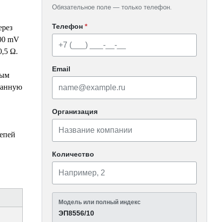
Обязательное поле — только телефон.
Телефон
*
ерез
00 mV
,5 Ω.
Email
ным
ванную
Организация
епей
Количество
Модель или полный индекс
ЭП8556/10