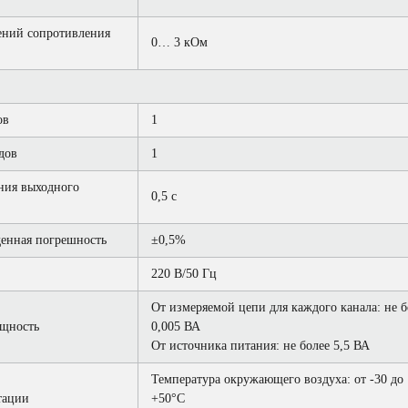
ений сопротивления
0… 3 кОм
ов
1
дов
1
ния выходного
0,5 с
енная погрешность
±0,5%
220 В/50 Гц
От измеряемой цепи для каждого канала: не б
ощность
0,005 ВА
От источника питания: не более 5,5 ВА
Температура окружающего воздуха: от -30 до
тации
+50°С