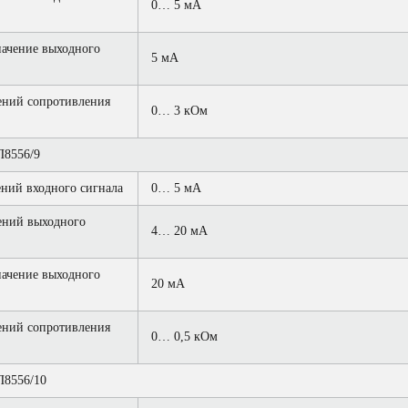
0… 5 мА
ачение выходного
5 мА
ений сопротивления
0… 3 кОм
8556/9
ний входного сигнала
0… 5 мА
ений выходного
4… 20 мА
ачение выходного
20 мА
ений сопротивления
0… 0,5 кОм
8556/10