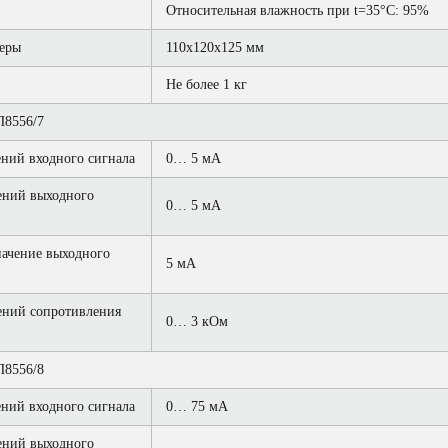
Относительная влажность при t=35°С: 95%
еры
110х120х125 мм
Не более 1 кг
8556/7
ний входного сигнала
0… 5 мА
ений выходного
0… 5 мА
ачение выходного
5 мА
ений сопротивления
0… 3 кОм
8556/8
ний входного сигнала
0… 75 мА
ений выходного