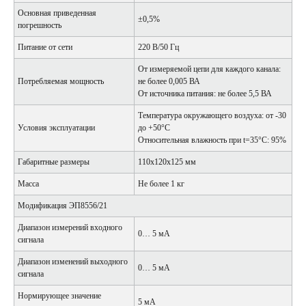
Основная приведенная
±0,5%
погрешность
Питание от сети
220 В/50 Гц
От измеряемой цепи для каждого канала:
Потребляемая мощность
не более 0,005 ВА
От источника питания: не более 5,5 ВА
Температура окружающего воздуха: от -30
Условия эксплуатации
до +50°С
Относительная влажность при t=35°С: 95%
Габаритные размеры
110х120х125 мм
Масса
Не более 1 кг
Модификация ЭП8556/21
Диапазон измерений входного
0… 5 мА
сигнала
Диапазон изменений выходного
0… 5 мА
сигнала
Нормирующее значение
5 мА