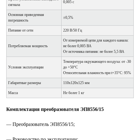
0,005 с
сигнала
Основная приведенная
±0,5%
погрешность
Питание от сети
220 В/50 Гц
От измеряемой цепи для каждого канала:
Потребляемая мощность
не более 0,005 ВА
От источника питания: не более 5,5 ВА
Температура окружающего воздуха: от -30
Условия эксплуатации
до +50°С
Относительная влажность при t=35°С: 95%
Габаритные размеры
110х120х125 мм
Масса
Не более 1 кг
Комплектация преобразователя ЭП8556/15
— Преобразователь ЭП8556/15;
— Руководство по эксплуатации;