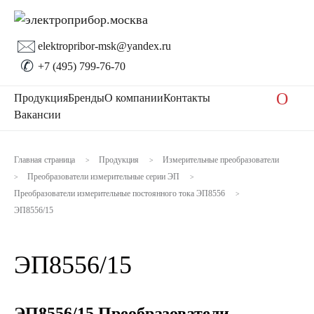
🖂
elektropribor-msk@yandex.ru
✆
+7 (495) 799-76-70
O
Продукция
Бренды
О компании
Контакты
Вакансии
Главная страница
Продукция
Измерительные преобразователи
>
>
Преобразователи измерительные серии ЭП
>
>
Преобразователи измерительные постоянного тока ЭП8556
>
ЭП8556/15
ЭП8556/15
ЭП8556/15 Преобразователи