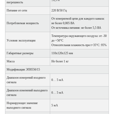
±0,5%
погрешность
Питание от сети
220 В/50 Гц
От измеряемой цепи для каждого канала:
Потребляемая мощность
не более 0,005 ВА
От источника питания: не более 5,5 ВА
Температура окружающего воздуха: от -30
Условия эксплуатации
до +50°С
Относительная влажность при t=35°С: 95%
Габаритные размеры
110х120х125 мм
Масса
Не более 1 кг
Модификация ЭП8556/15
Диапазон измерений входного
0… 5 мА
сигнала
Диапазон изменений выходного
0… 5 мА
сигнала
Нормирующее значение
5 мА
выходного сигнала