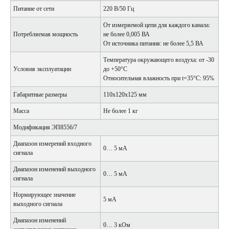
Питание от сети
220 В/50 Гц
От измеряемой цепи для каждого канала:
Потребляемая мощность
не более 0,005 ВА
От источника питания: не более 5,5 ВА
Температура окружающего воздуха: от -30
Условия эксплуатации
до +50°С
Относительная влажность при t=35°С: 95%
Габаритные размеры
110х120х125 мм
Масса
Не более 1 кг
Модификация ЭП8556/7
Диапазон измерений входного
0… 5 мА
сигнала
Диапазон изменений выходного
0… 5 мА
сигнала
Нормирующее значение
5 мА
выходного сигнала
Диапазон изменений
0… 3 кОм