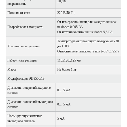
±0,5%
погрешность
Питание от сети
220 В/50 Гц
От измеряемой цепи для каждого канала:
Потребляемая мощность
не более 0,005 ВА
От источника питания: не более 5,5 ВА
Температура окружающего воздуха: от -30
Условия эксплуатации
до +50°С
Относительная влажность при t=35°С: 95%
Габаритные размеры
110х120х125 мм
Масса
Не более 1 кг
Модификация ЭП8556/13
Диапазон измерений входного
0… 5 мА
сигнала
Диапазон изменений выходного
0… 5 мА
сигнала
Нормирующее значение
5 мА
выходного сигнала