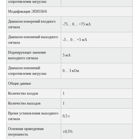
сопротивления нагрузки
Модификация ЭП8556/6
Диапазон измерений входного
-75… 0… +75 мА
сигнала
Диапазон изменений выходного
-5… 0… +5 мА
сигнала
Нормирующее значение
5 мА
выходного сигнала
Диапазон изменений
0… 3 кОм
сопротивления нагрузки
Общие данные
Количество входов
1
Количество выходов
1
Время установления выходного
0,5 с
сигнала
Основная приведенная
±0,5%
погрешность