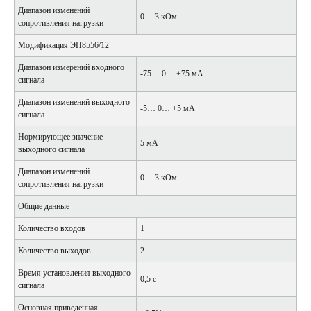
Диапазон изменений
0… 3 кОм
сопротивления нагрузки
Модификация ЭП8556/12
Диапазон измерений входного
-75… 0… +75 мА
сигнала
Диапазон изменений выходного
-5… 0… +5 мА
сигнала
Нормирующее значение
5 мА
выходного сигнала
Диапазон изменений
0… 3 кОм
сопротивления нагрузки
Общие данные
Количество входов
1
Количество выходов
2
Время установления выходного
0,5 с
сигнала
Основная приведенная