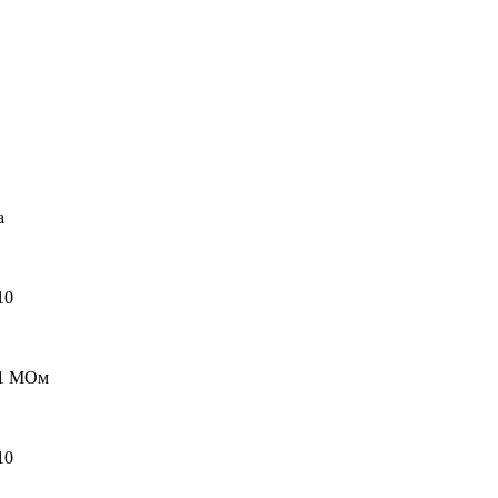
а
10
 1 МОм
10