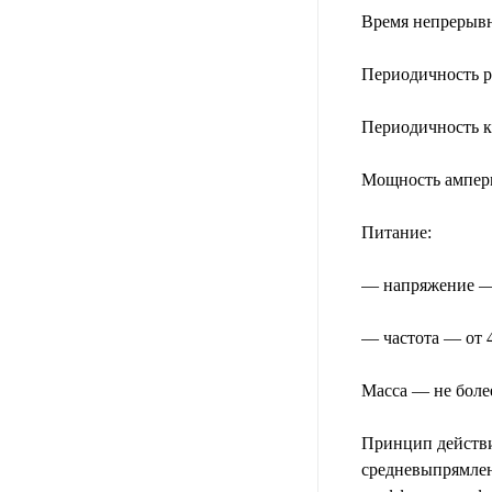
Время непрерывн
Периодичность р
Периодичность к
Мощность амперм
Питание:
— напряжение — 
— частота — от 4
Масса — не более
Принцип действи
средневыпрямлен