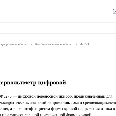
е цифровые приборы
Комбинированные приборы
Ф5273
>
>
ервольтметр цифровой
Ф5273 — цифровой переносной прибор, предназначенный для
еквадратических значений напряжения, тока и средневыпрямле
ения, а также коэффициента формы кривой напряжения и тока в
а при синусоидальной и искаженной форме кривой.