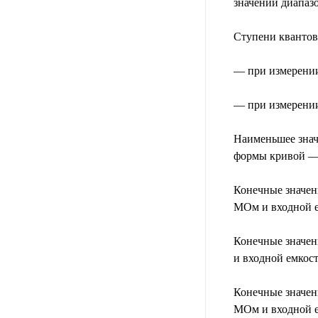
значении диапазо
Ступени квантов
— при измерении 
— при измерении 
Наименьшее знач
формы кривой —
Конечные значен
МОм и входной ем
Конечные значен
и входной емкост
Конечные значен
МОм и входной е