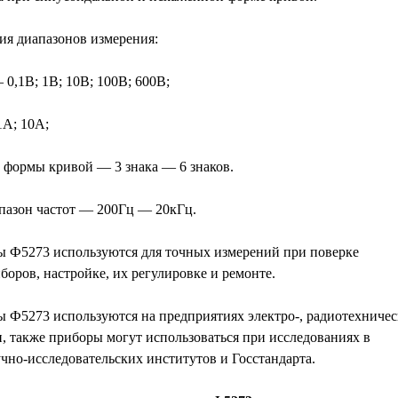
ия диапазонов измерения:
0,1В; 1В; 10В; 100В; 600В;
1А; 10А;
формы кривой — 3 знака — 6 знаков.
азон частот — 200Гц — 20кГц.
 Ф5273 используются для точных измерений при поверке
оров, настройке, их регулировке и ремонте.
 Ф5273 используются на предприятиях электро-, радиотехничес
 также приборы могут использоваться при исследованиях в
чно-исследовательских институтов и Госстандарта.