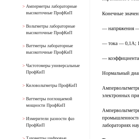
Амперметры лабораторные
высокоточные ПрофКиП
Конечные значен
Вольтметры лабораторные
— напряжения — 
высокоточные ПрофКиП
— тока — 0,1А; 
Ваттметры лабораторные
высокоточные ПрофКиП
— коэффициента 
Частотомеры универсальные
ПрофКиП
Нормальный диап
Киловольтметры ПрофКиП
Ампервольтметры
электронных приб
Ваттметры поглощаемой
мощности ПрофКиП
Ампервольтметры
промышленности,
Измерители разности фаз
лабораториях нау
ПрофКиП
Тахометры цифровые