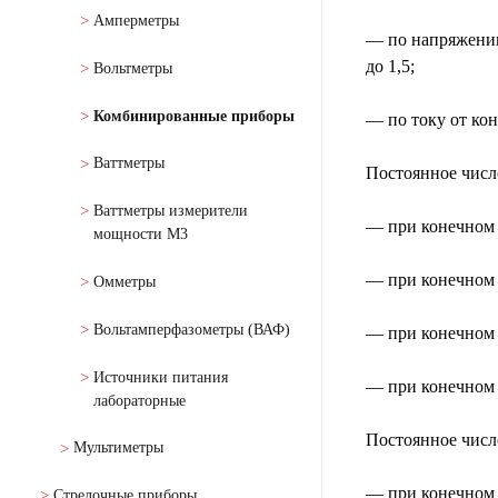
Амперметры
— по напряжению
до 1,5;
Вольтметры
Комбинированные приборы
— по току от кон
Ваттметры
Постоянное числ
Ваттметры измерители
— при конечном 
мощности М3
— при конечном 
Омметры
Вольтамперфазометры (ВАФ)
— при конечном 
Источники питания
— при конечном з
лабораторные
Постоянное числ
Мультиметры
— при конечном 
Стрелочные приборы