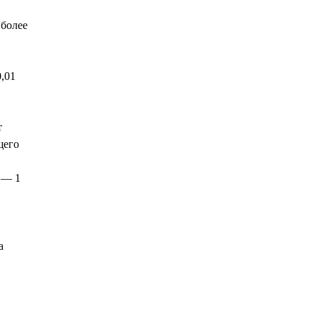
 более
,01
т
щего
 — 1
а