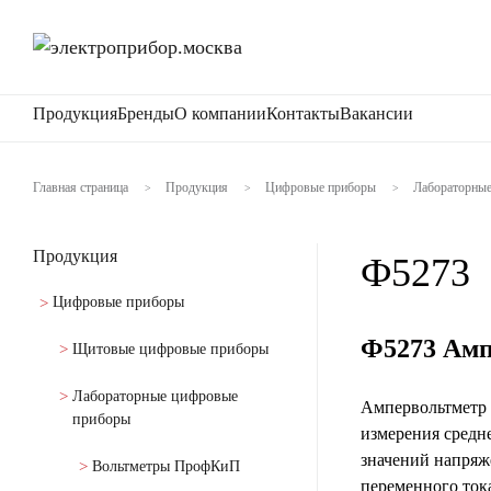
Продукция
Бренды
О компании
Контакты
Вакансии
Главная страница
Продукция
Цифровые приборы
Лабораторны
>
>
>
Продукция
Ф5273
Цифровые приборы
Ф5273 Амп
Щитовые цифровые приборы
Лабораторные цифровые
Ампервольтметр 
приборы
измерения средн
значений напряж
Вольтметры ПрофКиП
переменного ток