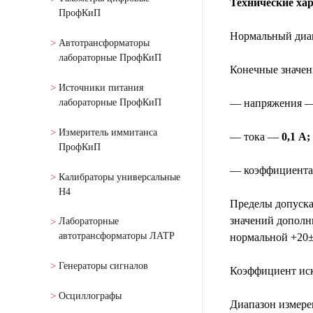
Технические ха
ПрофКиП
Нормальный диа
Автотрансформаторы
лабораторные ПрофКиП
Конечные значен
Источники питания
лабораторные ПрофКиП
— напряжения 
Измеритель иммитанса
— тока —
0,1 А;
ПрофКиП
— коэффициент
Калибраторы универсальные
Н4
Пределы допуска
значений дополн
Лабораторные
автотрансформаторы ЛАТР
нормальной +20±5
Генераторы сигналов
Коэффициент иск
Осциллографы
Диапазон измере