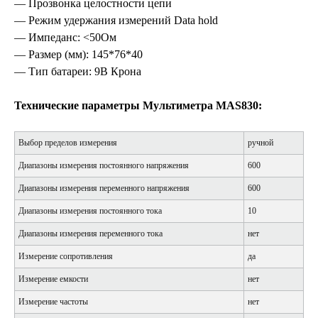
— Прозвонка целостности цепи
— Режим удержания измерений Data hold
— Импеданс: <50Ом
— Размер (мм): 145*76*40
— Тип батареи: 9В Крона
Технические параметры
Мультиметра MAS830:
Выбор пределов измерения
ручной
Диапазоны измерения постоянного напряжения
600
Диапазоны измерения переменного напряжения
600
Диапазоны измерения постоянного тока
10
Диапазоны измерения переменного тока
нет
Измерение сопротивления
да
Измерение емкости
нет
Измерение частоты
нет