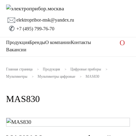
🖂
elektropribor-msk@yandex.ru
✆
+7 (495) 799-76-70
O
Продукция
Бренды
О компании
Контакты
Вакансии
Главная страница
Продукция
Цифровые приборы
>
>
>
Мультиметры
Мультиметры цифровые
MAS830
>
>
MAS830