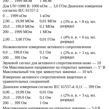
200 … 1999 МОм
1 МОм
Для UN=1000 В: 1000 кОм … 3,0 ГОм Диапазон измерения
согласно IEC 61557-2
0 … 1999 кОм
1 кОм
2,00 … 19,99 МОм
0,01 МОм
± (3% и. в. + 8 ед. мл.
разряда)
20,0 … 199,9 МОм
0,1 МОм
200 … 1999 МОм
1 МОм
± (4% и. в. + 6 ед. мл.
2,00 … 3,00 ГОм
0,01 ГОм
разряда)
Низковольтное измерение активного сопротивления
0,0 … 199,9 Ом
0,1 Ом
± (2% и. в. + 3 ед. мл.
разряда)
200 … 399 Ом
1 Ом
Звуковой сигнал для активного сопротивления ниже — 10
Ом Максимальное напряжение на открытых зажимах — 5″ В
Максимальный ток при замкнутых зажимах — 10 мА
Измерение активного сопротивления защитных и
уравнительных соединений
Диапазон измерения согласно IEC 61557-4: 0,11 … 399 Ом
0,00 … 19,99 Ом
0,01 Ом
± (2% и. в. + 3 ед. мл.
20,0 … 199,9 Ом
0,1 Ом
разряда)
200 … 399 Ом
1 Ом
Максимальное напряжение на открытых зажимах — 5,0 В