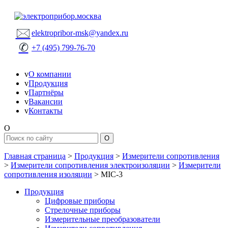
🖂
elektropribor-msk@yandex.ru
✆
+7 (495) 799-76-70
v
О компании
v
Продукция
v
Партнёры
v
Вакансии
v
Контакты
O
Главная страница
>
Продукция
>
Измерители сопротивления
>
Измерители сопротивления электроизоляции
>
Измерители
сопротивления изоляции
>
MIC-3
Продукция
Цифровые приборы
Стрелочные приборы
Измерительные преобразователи