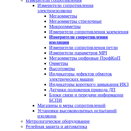
Измерители сопротивления
Измерители сопротивления
электроизоляции
Мегаомметры
Мегаомметры стрелочные
Микроомметры
Измерители сопротивления заземления
Измерители сопротивления
изоляции
Измерители сопротивления петли
Измерители параметров MPI
Мегаомметры цифровые ПрофКиП
Омметры
Высотомеры
Индикаторы дефектов обмоток
электрических машин
Индикаторы короткого замыкания ИКЗ
Датчики положения привода ДП
Блоки связи и передачи информации
БСПИ
Магазины и меры сопротивлений
Установки высоковольтных испытаний
изоляции
Метрологическое оборудование
Релейная защита и автоматика