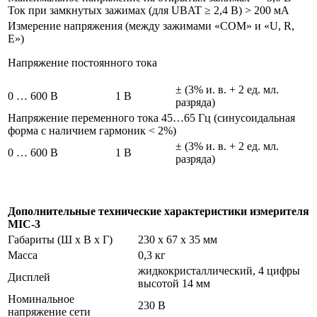
Ток при замкнутых зажимах (для UBAT ≥ 2,4 В) > 200 мА
Измерение напряжения (между зажимами «COM» и «U, R,
E»)
Напряжение постоянного тока
± (3% и. в. + 2 ед. мл.
0 … 600 В
1 В
разряда)
Напряжение переменного тока 45…65 Гц (синусоидальная
форма с наличием гармоник < 2%)
± (3% и. в. + 2 ед. мл.
0 … 600 В
1 В
разряда)
Дополнительные технические характеристики измерителя
MIC-3
Габариты (Ш x В x Г)
230 x 67 x 35 мм
Масса
0,3 кг
жидкокристаллический, 4 цифры
Дисплей
высотой 14 мм
Номинальное
230 В
напряжение сети