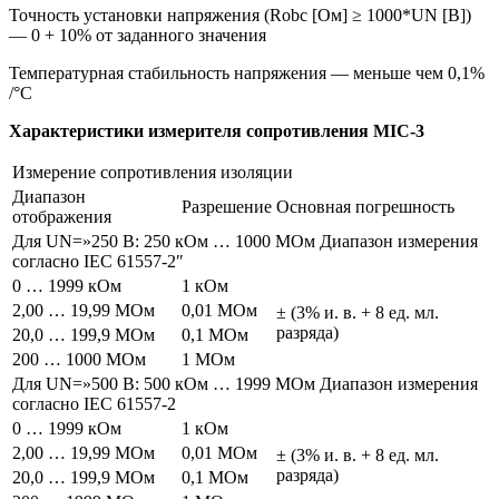
Точность установки напряжения (Robc [Ом] ≥ 1000*UN [B])
— 0 + 10% от заданного значения
Температурная стабильность напряжения — меньше чем 0,1%
/°C
Характеристики измерителя сопротивления MIC-3
Измерение сопротивления изоляции
Диапазон
Разрешение
Основная погрешность
отображения
Для UN=»250 В: 250 кОм … 1000 МОм Диапазон измерения
согласно IEC 61557-2″
0 … 1999 кОм
1 кОм
2,00 … 19,99 МОм
0,01 МОм
± (3% и. в. + 8 ед. мл.
разряда)
20,0 … 199,9 МОм
0,1 МОм
200 … 1000 МОм
1 МОм
Для UN=»500 В: 500 кОм … 1999 МОм Диапазон измерения
согласно IEC 61557-2
0 … 1999 кОм
1 кОм
2,00 … 19,99 МОм
0,01 МОм
± (3% и. в. + 8 ед. мл.
разряда)
20,0 … 199,9 МОм
0,1 МОм