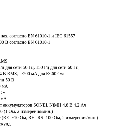
ная, согласно EN 61010-1 и IEC 61557
00 В согласно EN 61010-1
RMS
Гц для сети 50 Гц, 150 Гц для сети 60 Гц
4 В RMS, I≥200 мA для R≤60 Ом
ли 50 В
0 мA
кОм
5 мA
т аккумуляторов SONEL NiMH 4,8 В 4,2 Aч
0 (1 Ом, 2 измерения/мин.)
0 (RE=»10 Ом, RH=RS=100 Ом, 2 измерения/мин.)
екунд