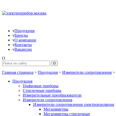
v
Продукция
v
Бренды
v
О компании
v
Контакты
v
Вакансии
O
Главная страница
>
Продукция
>
Измерители сопротивления
>
Продукция
Цифровые приборы
Стрелочные приборы
Измерительные преобразователи
Измерители сопротивления
Измерители сопротивления электроизоляции
Мегаомметры
Мегаомметры стрелочные