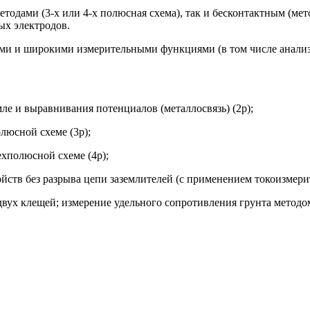
одами (3-х или 4-х полюсная схема), так и бесконтактным (мето
ых электродов.
ми и широкими измерительными функциями (в том числе анализ
е и выравнивания потенциалов (металлосвязь) (2p);
люсной схеме (3p);
хполюсной схеме (4p);
ств без разрыва цепи заземлителей (с применением токоизмери
вух клещей; измерение удельного сопротивления грунта методо