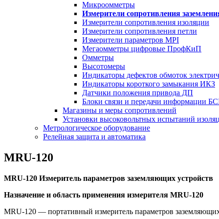
Микроомметры
Измерители сопротивления заземлени
Измерители сопротивления изоляции
Измерители сопротивления петли
Измерители параметров MPI
Мегаомметры цифровые ПрофКиП
Омметры
Высотомеры
Индикаторы дефектов обмоток электри
Индикаторы короткого замыкания ИКЗ
Датчики положения привода ДП
Блоки связи и передачи информации Б
Магазины и меры сопротивлений
Установки высоковольтных испытаний изоля
Метрологическое оборудование
Релейная защита и автоматика
MRU-120
MRU-120 Измеритель параметров заземляющих устройств
Назначение и область применения измерителя MRU-120
MRU-120 — портативный измеритель параметров заземляющих 