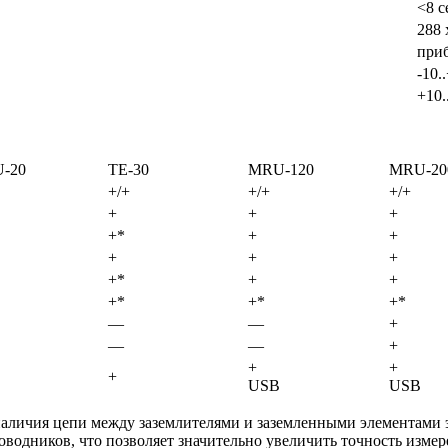
<8 с
288 
приб
-10.
+10.
-20
TE-30
MRU-120
MRU-20
+/+
+/+
+/+
+
+
+
+*
+
+
+
+
+
+*
+
+
+*
+*
+*
—
—
+
—
—
+
+
+
+
USB
USB
наличия цепи между заземлителями и заземленными элементами э
водников, что позволяет значительно увеличить точность измер