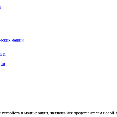
я
ческих машин
СПИ
ции
устройств и молниезащит, являющийся представителем новой 