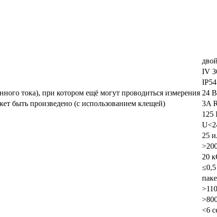
двой
IV 3
IP54
ного тока), при котором ещё могут проводиться измерения
24 В
жет быть произведено (с использованием клещей)
3A 
125 
U<2
25 и
>20
20 
≤0,
паке
>110
>80
<6 с