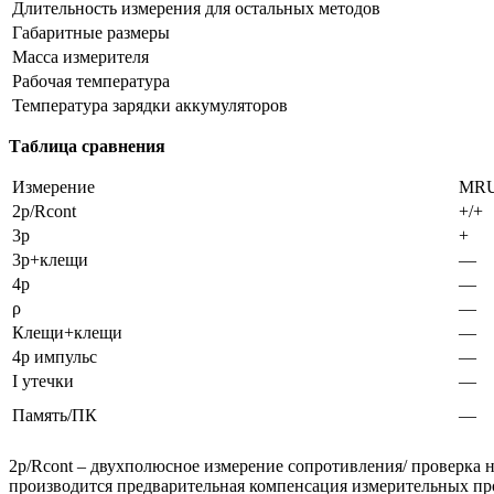
Длительность измерения для остальных методов
Габаритные размеры
Масса измерителя
Рабочая температура
Температура зарядки аккумуляторов
Таблица сравнения
Измерение
MRU
2p/Rcont
+/+
3p
+
3p+клещи
—
4p
—
ρ
—
Клещи+клещи
—
4p импульс
—
I утечки
—
Память/ПК
—
2p/Rcont – двухполюсное измерение сопротивления/ проверка 
производится предварительная компенсация измерительных про