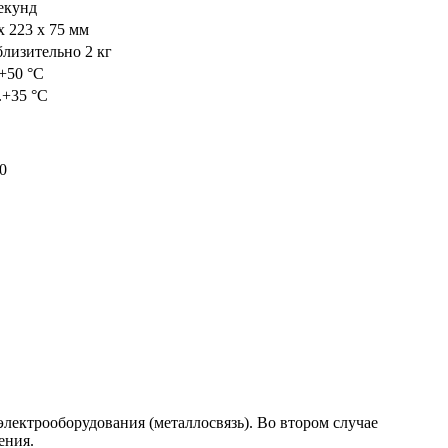
екунд
x 223 x 75 мм
лизительно 2 кг
.+50 °C
.+35 °C
0
лектрооборудования (металлосвязь). Во втором случае
ения.