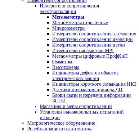
Измерители сопротивления
Измерители сопротивления
электроизоляции
Мегаомметры
Мегаомметры стрелочные
Микроомметры
Измерители сопротивления заземления
Измерители сопротивления изоляции
Измерители сопротивления петли
Измерители параметров MPI
Мегаомметры цифровые ПрофКиП
Омметры
Высотомеры
Индикаторы дефектов обмоток
электрических машин
Индикаторы короткого замыкания ИКЗ
Датчики положения привода ДП
Блоки связи и передачи информации
БСПИ
Магазины и меры сопротивлений
Установки высоковольтных испытаний
изоляции
Метрологическое оборудование
Релейная защита и автоматика