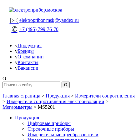
🖂
elektropribor-msk@yandex.ru
✆
+7 (495) 799-76-70
v
Продукция
v
Бренды
v
О компании
v
Контакты
v
Вакансии
O
Главная страница
>
Продукция
>
Измерители сопротивления
>
Измерители сопротивления электроизоляции
>
Мегаомметры
>
MS5201
Продукция
Цифровые приборы
Стрелочные приборы
Измерительные преобразователи