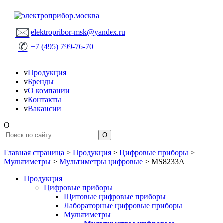
🖂
elektropribor-msk@yandex.ru
✆
+7 (495) 799-76-70
v
Продукция
v
Бренды
v
О компании
v
Контакты
v
Вакансии
O
Главная страница
>
Продукция
>
Цифровые приборы
>
Мультиметры
>
Мультиметры цифровые
>
MS8233A
Продукция
Цифровые приборы
Щитовые цифровые приборы
Лабораторные цифровые приборы
Мультиметры