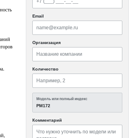
ность
Email
ваний
Организация
аторов
а.
Количество
Модель или полный индекс
PM172
Комментарий
ий,