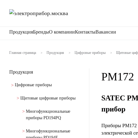
Продукция
Бренды
О компании
Контакты
Вакансии
Главная страница
Продукция
Цифровые приборы
Щитовые циф
>
>
>
Продукция
PM172
Цифровые приборы
SATEC PM
Щитовые цифровые приборы
прибор
Многофункциональные
приборы PD194PQ
Приборы PM172 п
Многофункциональные
электрической се
приборы PD194E