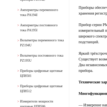
Приборы обеспеч
Амперметры переменного
хранения регист
тока PA194I
Прибор серии PM
Амперметры постоянного
тока PA195I
измерительный п
широкого спектра
Вольтметры переменного тока
подстанций.
PZ194U
Яркий трёхстроч
Вольтметры постоянного тока
Существует возм
PZ195U
Два независимых
прибора.
Приборы цифровые щитовые
ЦП8501
Технические ха
Приборы цифровые щитовые
ЦП8512
Многофункцион
Измерители мощности
— Измерение нап
щитовые ЦП8506