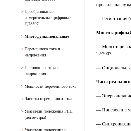
профиля нагрузк
Преобразователи
измерительные цифровые
— Регистрация бо
ЦП8507
Многотарифный
Многофункциональные
— Многотарифная
Переменного тока и
22:2003
напряжения
— Опциональный
Постоянного тока и
напряжения
Часы реального
Мощности переменного тока
— Энергонезависи
Частоты переменного тока
— Присвоение м
Указатели положения РПН
(логометры)
— Синхронизация
Указатели положения и