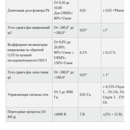
От 0,20 до
10,00
Длительная доза фликера Plt
0,01
± 0,05 ×Pltизм
Для URMS≥
80%×Unom
Угол сдвига фаз напряжений
От -180,0° до
0,01°
±1°
φU
+180,0°
От 0,0% до
Коэффициент несимметрии
20,00%
напряжения по обратной
80%×Uном ≤
0,1%
± 0,15 %
U2/U1и нулевой
URMS≤
последовательности U0/U1
150%×Uном
Угол сдвига фаз силы токов
От -180,0° до
0,01°
± 1°
φI
+180,0°
± 0,15% Uhдля
От 5 до 3000
1…3% Uh, 5%
Управляющие сигналы сети
0,01 Гц
Гц
Unдля 3…15%
Uh
Переходные процессы (10
±6000 В
5 В
±(5% + 25 В)
МГц)