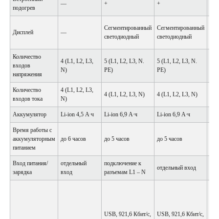
—
+
+
+
подогрев
ЖК-
Сегментированный
Сегментированный
Дисплей
—
320
светодиодный
светодиодный
дю
Количество
4 (L1, L2, L3,
5 (L1, L2, L3, N.
5 (L1, L2, L3, N.
5 (
входов
N)
PE)
PE)
N. 
напряжения
Количество
4 (L1, L2, L3,
4 (
4 (L1, L2, L3, N)
4 (L1, L2, L3, N)
входов тока
N)
N)
Аккумулятор
Li-ion 4,5 А∙ч
Li-ion 6,9 А∙ч
Li-ion 6,9 А∙ч
Li-
Время работы с
аккумуляторным
до 6 часов
до 5 часов
до 5 часов
до 
питанием
Вход питания/
отдельный
подключение к
отдельный вход
отд
зарядка
вход
разъемам L1 – N
USB
Кби
опт
USB, 921,6 Кбит/c,
USB, 921,6 Кбит/c,
изо