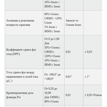
10%×Inom ≤
IRMS≤ Inom
80% Unom≤
URMS< 120%
Активная и реактивная
Зависит от
Unom
мощность гармоник
Unomи Inom
5% Inom ≤
IRMS≤ Inom
От 0 до 1,00
Для
50%×Unom≤
Коэффициент сдвига фаз
URMS≤
0,01
± 0,03
cosφ (DPF)
120%×Unom
10%×Inom ≤
IRMS≤ Inom
Угол сдвига фаз между
От -180,0° до
напряжением и силой тока
0,01°
± 1°
+180,0°
φU, I
От 0,20 до
Кратковременная доза
10,00
0,01
± 0,05×Pstизм
фликера Pst
Для URMS≥
80%×Unom