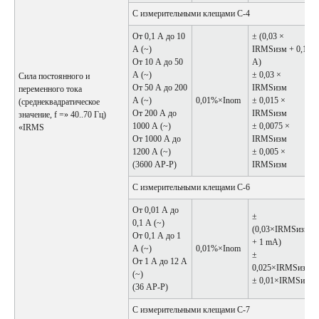
С измерительными клещами C-4
От 0,1 А до 10
± (0,03 ×
А (~)
IRMSизм + 0,1
От 10 А до 50
А)
А (~)
± 0,03 ×
Сила постоянного и
От 50 А до 200
IRMSизм
переменного тока
А (~)
0,01%×Inom
± 0,015 ×
(среднеквадратическое
От 200 А до
IRMSизм
значение, f =» 40..70 Гц)
1000 А (~)
± 0,0075 ×
«IRMS
От 1000 А до
IRMSизм
1200 А (~)
± 0,005 ×
(3600 АP-P)
IRMSизм
С измерительными клещами C-6
От 0,01 А до
±
0,1 А (~)
(0,03×IRMSизм
От 0,1 А до 1
+ 1 mА)
А (~)
0,01%×Inom
±
От 1 А до 12 А
0,025×IRMSизм
(~)
± 0,01×IRMSизм
(36 АP-P)
С измерительными клещами C-7