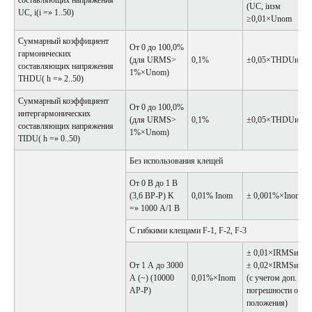
составляющих напряжения
(UC, iизм
UC, i(i =» 1..50)
≥0,01×Unom
Суммарный коэффициент
От 0 до 100,0%
гармонических
(для URMS>
0,1%
±0,05×THDUизм
составляющих напряжения
1%×Unom)
THDU( h =» 2..50)
Суммарный коэффициент
От 0 до 100,0%
интергармонических
(для URMS>
0,1%
±0,05×THDUизм
составляющих напряжения
1%×Unom)
TIDU( h =» 0..50)
Без использования клещей
От 0 В до 1 В
(3,6 ВP-P) K
0,01% Inom
± 0,001%×Inom
=» 1000 А/1 В
С гибкими клещами F-1, F-2, F-3
± 0,01×IRMSизм
От 1 А до 3000
± 0,02×IRMSизм
А (~) (10000
0,01%×Inom
(с учетом доп.
АP-P)
погрешности от
положения)