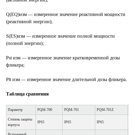
Q(EQ)изм — измеренное значение реактивной мощности
(реактивной энергии);
S(ES)изм — измеренное значение полной мощности
(полной энергии);
Pst изм — измеренное значение кратковременной дозы
фликера;
Plt изм — измеренное значение длительной дозы фликера.
Таблица сравнения
Параметр
PQM-700
PQM-701
PQM-701Z
PQ
Степень защиты
IP65
IP65
IP65
IP6
корпуса
Встроенный