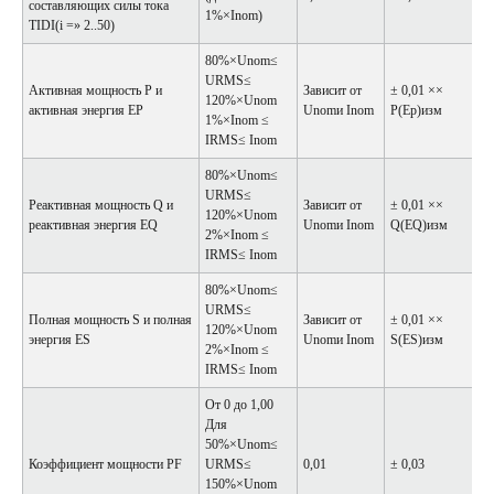
составляющих силы тока
1%×Inom)
TIDI(i =» 2..50)
80%×Unom≤
URMS≤
Активная мощность P и
Зависит от
± 0,01 ××
120%×Unom
активная энергия EP
Unomи Inom
P(Ep)изм
1%×Inom ≤
IRMS≤ Inom
80%×Unom≤
URMS≤
Реактивная мощность Q и
Зависит от
± 0,01 ××
120%×Unom
реактивная энергия EQ
Unomи Inom
Q(EQ)изм
2%×Inom ≤
IRMS≤ Inom
80%×Unom≤
URMS≤
Полная мощность S и полная
Зависит от
± 0,01 ××
120%×Unom
энергия ES
Unomи Inom
S(ES)изм
2%×Inom ≤
IRMS≤ Inom
От 0 до 1,00
Для
50%×Unom≤
Коэффициент мощности PF
URMS≤
0,01
± 0,03
150%×Unom