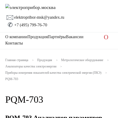
🖂
elektropribor-msk@yandex.ru
✆
+7 (495) 799-76-70
O
О компании
Продукция
Партнёры
Вакансии
Контакты
Главная страница
Продукция
Метрологическое оборудование
>
>
>
Анализаторы качества электроэнергии
>
Приборы измерения показателей качества электрической энергии (ПКЭ)
>
PQM-703
PQM-703
PQM-703 Анализатор параметров