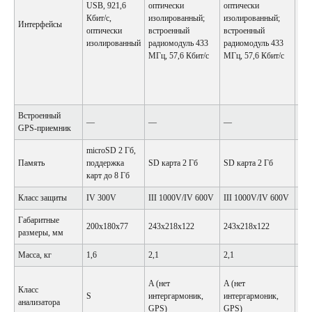
USB, 921,6
оптически
оптически
вст
Кбит/c,
изолированный;
изолированный;
рад
Интерфейсы
оптически
встроенный
встроенный
433
изолированный
радиомодуль 433
радиомодуль 433
Кби
МГц, 57,6 Кбит/c
МГц, 57,6 Кбит/c
вст
GS
5,76
Мби
Встроенный
—
—
—
+
GPS-приемник
microSD 2 Гб,
вст
Память
поддержка
SD карта 2 Гб
SD карта 2 Гб
Гб,
карт до 8 Гб
до 
Класс защиты
IV 300V
III 1000V/IV 600V
III 1000V/IV 600V
IV 
Габаритные
200x180x77
243x218x122
243x218x122
200
размеры, мм
Масса, кг
1,6
2,1
2,1
1,6
A (нет
A (нет
Класс
S
интергармоник,
интергармоник,
A
анализатора
GPS)
GPS)