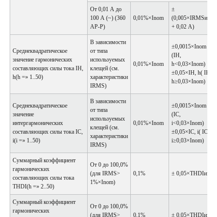
От 0,01 А до
±
100 А (~) (360
0,01%×Inom
(0,005×IRMSизм
АP-P)
+ 0,02 А)
В зависимости
±0,0015×Inom
Среднеквадратическое
от типа
(IH,
значение гармонических
используемых
0,01%×Inom
h<0,03×Inom)
составляющих силы тока IH,
клещей (см.
±0,05×IH, h( IH,
h(h =» 1..50)
характеристики
h≥0,03×Inom)
IRMS)
В зависимости
Среднеквадратическое
±0,0015×Inom
от типа
значение
(IC,
используемых
интергармонических
0,01%×Inom
i<0,03×Inom)
клещей (см.
составляющих силы тока IC,
±0,05×IC, i( IC,
характеристики
i(i =» 1..50)
i≥0,03×Inom)
IRMS)
Суммарный коэффициент
От 0 до 100,0%
гармонических
(для IRMS>
0,1%
± 0,05×THDIизм
составляющих силы тока
1%×Inom)
THDI(h =» 2..50)
Суммарный коэффициент
От 0 до 100,0%
гармонических
(для IRMS>
0,1%
± 0,05×THDIизм