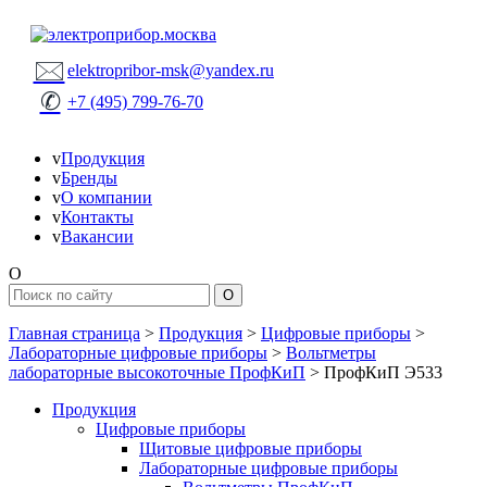
🖂
elektropribor-msk@yandex.ru
✆
+7 (495) 799-76-70
v
Продукция
v
Бренды
v
О компании
v
Контакты
v
Вакансии
O
Главная страница
>
Продукция
>
Цифровые приборы
>
Лабораторные цифровые приборы
>
Вольтметры
лабораторные высокоточные ПрофКиП
>
ПрофКиП Э533
Продукция
Цифровые приборы
Щитовые цифровые приборы
Лабораторные цифровые приборы