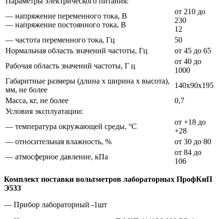
Параметры электрического питания:
от 210 до
— напряжение переменного тока, В
230
— напряжение постоянного тока, В
12
— частота переменного тока, Гц
50
Нормальная область значений частоты, Гц
от 45 до 65
от 40 до
Рабочая область значений частоты, Г ц
1000
Габаритные размеры (длина х ширина х высота),
140x90x195
мм, не более
Масса, кг, не более
0,7
Условия эксплуатации:
от +18 до
— температура окружающей среды, °С
+28
— относительная влажность, %
от 30 до 80
от 84 до
— атмосферное давление, кПа
106
Комплект поставки вольтметров лабораторных ПрофКиП
Э533
— Прибор лабораторный -1шт