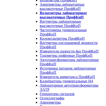
Вольтметры ПрофКиП
Амперметры лабораторные
высокоточные ПрофКиП
Вольтметры лабораторные
высокоточные ПрофКиП
Ваттметры лабораторные
высокоточные ПрофКиП
Частотомеры универсальные
ПрофКиП
Киловольтметры ПрофКиП
Ваттметры поглощаемой мощности
ПрофКиП
Измерители разности фаз ПрофКиП
Тахометры цифровые ПрофКиП
Автотрансформаторы лабораторные
ПрофКиП
Источники питания лабораторные
ПрофКиП
Измеритель иммитанса ПрофКиП
Калибраторы универсальные Н4
Лабораторные автотрансформаторы
ЛАТР
Генераторы сигналов
Осциллографы
Амперметры