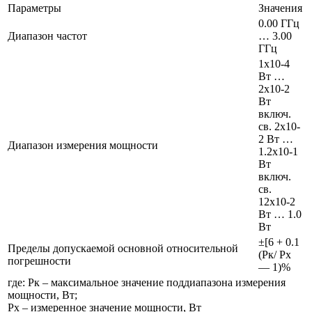
Параметры
Значения
0.00 ГГц
Диапазон частот
… 3.00
ГГц
1х10-4
Вт …
2х10-2
Вт
включ.
св. 2х10-
2 Вт …
Диапазон измерения мощности
1.2х10-1
Вт
включ.
св.
12х10-2
Вт … 1.0
Вт
±[6 + 0.1
Пределы допускаемой основной относительной
(Рк/ Рх
погрешности
— 1)%
где: Рк – максимальное значение поддиапазона измерения
мощности, Вт;
Рх – измеренное значение мощности, Вт