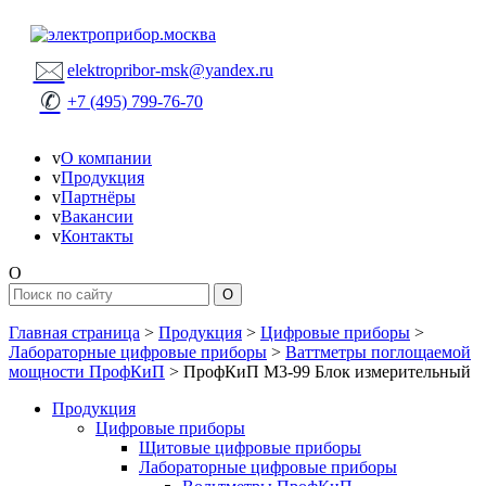
🖂
elektropribor-msk@yandex.ru
✆
+7 (495) 799-76-70
v
О компании
v
Продукция
v
Партнёры
v
Вакансии
v
Контакты
O
Главная страница
>
Продукция
>
Цифровые приборы
>
Лабораторные цифровые приборы
>
Ваттметры поглощаемой
мощности ПрофКиП
>
ПрофКиП М3-99 Блок измерительный
Продукция
Цифровые приборы
Щитовые цифровые приборы
Лабораторные цифровые приборы