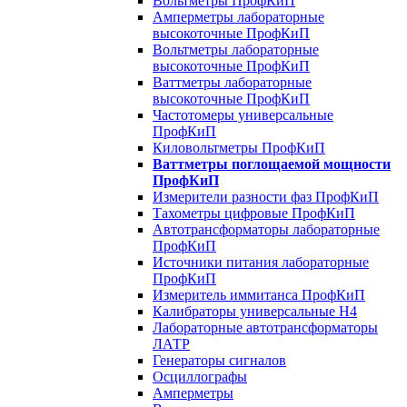
Вольтметры ПрофКиП
Амперметры лабораторные
высокоточные ПрофКиП
Вольтметры лабораторные
высокоточные ПрофКиП
Ваттметры лабораторные
высокоточные ПрофКиП
Частотомеры универсальные
ПрофКиП
Киловольтметры ПрофКиП
Ваттметры поглощаемой мощности
ПрофКиП
Измерители разности фаз ПрофКиП
Тахометры цифровые ПрофКиП
Автотрансформаторы лабораторные
ПрофКиП
Источники питания лабораторные
ПрофКиП
Измеритель иммитанса ПрофКиП
Калибраторы универсальные Н4
Лабораторные автотрансформаторы
ЛАТР
Генераторы сигналов
Осциллографы
Амперметры