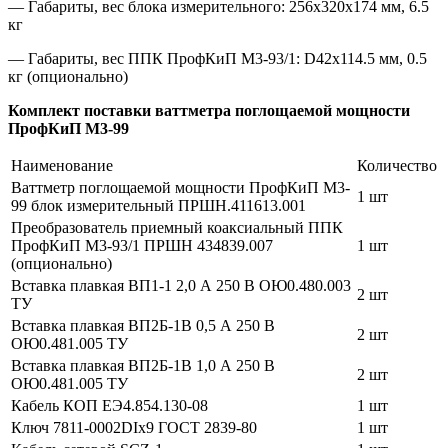
— Габариты, вес блока измерительного: 256х320х174 мм, 6.5
кг
— Габариты, вес ППК ПрофКиП М3-93/1: D42х114.5 мм, 0.5
кг (опционально)
Комплект поставки ваттметра поглощаемой мощности
ПрофКиП М3-99
Наименование
Количество
Ваттметр поглощаемой мощности ПрофКиП М3-
1 шт
99 блок измерительный ПРШН.411613.001
Преобразователь приемный коаксиальный ППК
ПрофКиП М3-93/1 ПРШН 434839.007
1 шт
(опционально)
Вставка плавкая ВП1-1 2,0 А 250 В ОЮ0.480.003
2 шт
ТУ
Вставка плавкая ВП2Б-1В 0,5 А 250 В
2 шт
ОЮ0.481.005 ТУ
Вставка плавкая ВП2Б-1В 1,0 А 250 В
2 шт
ОЮ0.481.005 ТУ
Кабель КОП ЕЭ4.854.130-08
1 шт
Ключ 7811-0002DIх9 ГОСТ 2839-80
1 шт