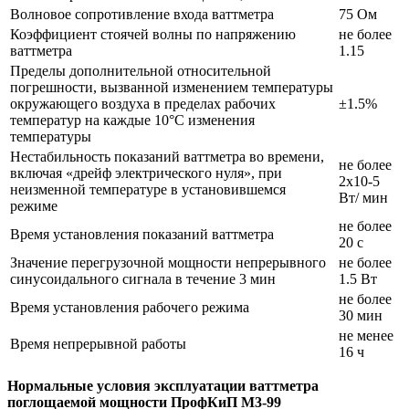
Волновое сопротивление входа ваттметра
75 Ом
Коэффициент стоячей волны по напряжению
не более
ваттметра
1.15
Пределы дополнительной относительной
погрешности, вызванной изменением температуры
окружающего воздуха в пределах рабочих
±1.5%
температур на каждые 10°С изменения
температуры
Нестабильность показаний ваттметра во времени,
не более
включая «дрейф электрического нуля», при
2х10-5
неизменной температуре в установившемся
Вт/ мин
режиме
не более
Время установления показаний ваттметра
20 с
Значение перегрузочной мощности непрерывного
не более
синусоидального сигнала в течение 3 мин
1.5 Вт
не более
Время установления рабочего режима
30 мин
не менее
Время непрерывной работы
16 ч
Нормальные условия эксплуатации ваттметра
поглощаемой мощности ПрофКиП М3-99