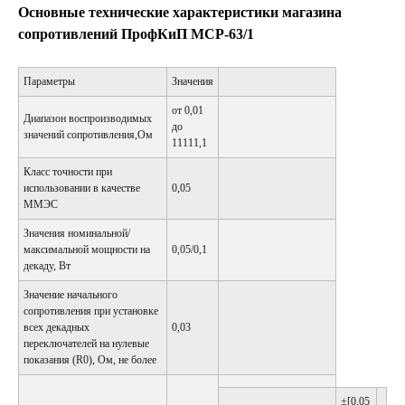
Основные технические характеристики магазина
сопротивлений ПрофКиП МСР-63/1
Параметры
Значения
от 0,01
Диапазон воспроизводимых
до
значений сопротивления,Ом
11111,1
Класс точности при
использовании в качестве
0,05
ММЭС
Значения номинальной/
максимальной мощности на
0,05/0,1
декаду, Вт
Значение начального
сопротивления при установке
всех декадных
0,03
переключателей на нулевые
показания (R0), Ом, не более
±[0.05