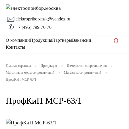
🖂
elektropribor-msk@yandex.ru
✆
+7 (495) 799-76-70
O
О компании
Продукция
Партнёры
Вакансии
Контакты
Главная страница
Продукция
Измерители сопротивления
>
>
>
Магазины и меры сопротивлений
Магазины сопротивлений
>
>
ПрофКиП МСР-63/1
ПрофКиП МСР-63/1