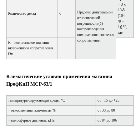
+ 3 х
10-5
Пределы допускаемой
Количество декад
6
(104
относительной
/R –
погрешности (δ)
1)] %,
воспроизведения
где
номинального значения
сопротивления
R – номинальное значение
включенного сопротивления,
Ом
Климатические условия применения магазина
ПрофКиП МСР-63/1
температура окружающей среды, ºС
от +15 до +25
– относительная влажность, %
от 30 до 80
– атмосферное давление, кПа
от 84 до 106