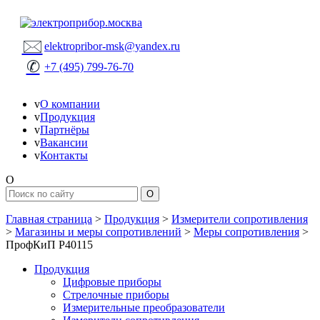
🖂
elektropribor-msk@yandex.ru
✆
+7 (495) 799-76-70
v
О компании
v
Продукция
v
Партнёры
v
Вакансии
v
Контакты
O
Главная страница
>
Продукция
>
Измерители сопротивления
>
Магазины и меры сопротивлений
>
Меры сопротивления
>
ПрофКиП Р40115
Продукция
Цифровые приборы
Стрелочные приборы
Измерительные преобразователи