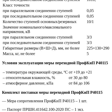
Класс точности
при параллельном соединении ступеней
0,05
при последовательном соединении ступеней
0,05
Количество ступеней основных/резервных
10/1
Значение номинального/максимального
напряжения, кВ
при параллельном соединении ступеней
3/3
при последовательном соединении ступеней
3/3
Габаритные размеры (В×Ш×Д), мм, не более
225×130×290
Масса, кг, не более
5
Условия эксплуатации меры переходной ПрофКиП Р40115
– температура окружающей среды, ºС
от +19 до +21
– относительная влажность, %
от 30 до 80
– атмосферное давление, кПа
от 84 до 106
Комплект поставки меры переходной ПрофКиП Р40115
— Мера сопротивления ПрофКиП Р40115 – 1 шт.
— Паспорт ПРШН.411642.100-2020 ПС – 1 экз.