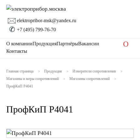
🖂
elektropribor-msk@yandex.ru
✆
+7 (495) 799-76-70
O
О компании
Продукция
Партнёры
Вакансии
Контакты
Главная страница
Продукция
Измерители сопротивления
>
>
>
Магазины и меры сопротивлений
Магазины сопротивлений
>
>
ПрофКиП Р4041
ПрофКиП Р4041