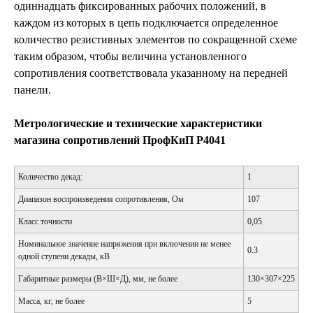
одиннадцать фиксированных рабочих положений, в
каждом из которых в цепь подключается определенное
количество резистивных элементов по сокращенной схеме
таким образом, чтобы величина установленного
сопротивления соответствовала указанному на передней
панели.
Метрологические и технические характеристики
магазина сопротивлений ПрофКиП Р4041
Количество декад:
1
Диапазон воспроизведения сопротивления, Ом
107
Класс точности
0,05
Номинальное значение напряжения при включении не менее
0.3
одной ступени декады, кВ
Габаритные размеры (В×Ш×Д), мм, не более
130×307×225
Масса, кг, не более
5