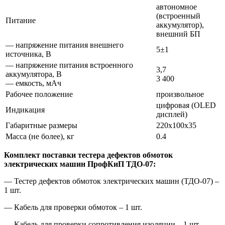
автономное
(встроенный
Питание
аккумулятор),
внешний БП
— напряжение питания внешнего
5±1
источника, В
— напряжение питания встроенного
3,7
аккумулятора, В
3 400
— емкость, мАч
Рабочее положение
произвольное
цифровая (OLED
Индикация
дисплей)
Габаритные размеры
220х100х35
Масса (не более), кг
0.4
Комплект поставки тестера дефектов обмоток
электрических машин ПрофКиП ТДО-07:
— Тестер дефектов обмоток электрических машин (ТДО-07) –
1 шт.
— Кабель для проверки обмоток – 1 шт.
— Кабель для проверки сопротивления изоляции – 1 шт.