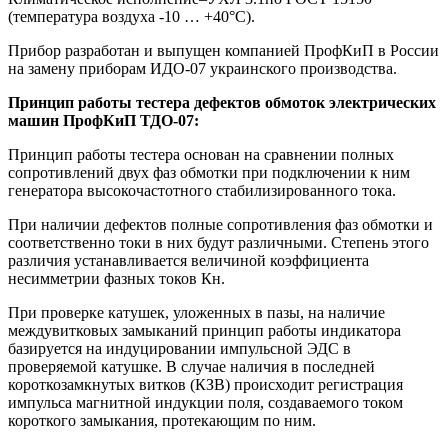
(температура воздуха -10 … +40°С).
Прибор разработан и выпущен компанией ПрофКиП в России
на замену приборам ИДО-07 украинского производства.
Принцип работы тестера дефектов обмоток электрических
машин ПрофКиП ТДО-07:
Принцип работы тестера основан на сравнении полных
сопротивлений двух фаз обмотки при подключении к ним
генератора высокочастотного стабилизированного тока.
При наличии дефектов полные сопротивления фаз обмотки и
соответственно токи в них будут различными. Степень этого
различия устанавливается величиной коэффициента
несимметрии фазных токов Кн.
При проверке катушек, уложенных в пазы, на наличие
междувитковых замыканий принцип работы индикатора
базируется на индуцировании импульсной ЭДС в
проверяемой катушке. В случае наличия в последней
короткозамкнутых витков (КЗВ) происходит регистрация
импульса магнитной индукции поля, создаваемого током
короткого замыкания, протекающим по ним.