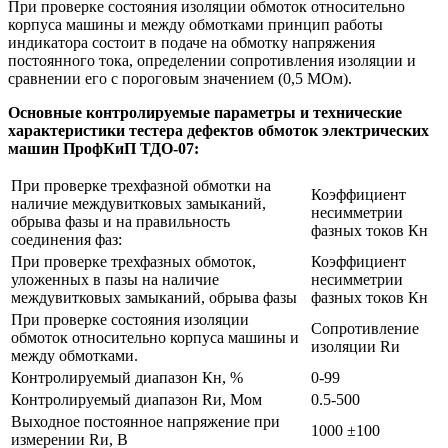
При проверке состояния изоляции обмоток относительно
корпуса машины и между обмотками принцип работы
индикатора состоит в подаче на обмотку напряжения
постоянного тока, определении сопротивления изоляции и
сравнении его с пороговым значением (0,5 МОм).
Основные контролируемые параметры и технические
характеристики тестера дефектов обмоток электрических
машин ПрофКиП ТДО-07:
При проверке трехфазной обмотки на
Коэффициент
наличие междувитковых замыканий,
несимметрии
обрыва фазы и на правильность
фазных токов Кн
соединения фаз:
При проверке трехфазных обмоток,
Коэффициент
уложенных в пазы на наличие
несимметрии
междувитковых замыканий, обрыва фазы
фазных токов Кн
При проверке состояния изоляции
Сопротивление
обмоток относительно корпуса машины и
изоляции Rи
между обмотками.
Контролируемый диапазон Кн, %
0-99
Контролируемый диапазон Rи, Мом
0.5-500
Выходное постоянное напряжение при
1000 ±100
измерении Rи, В