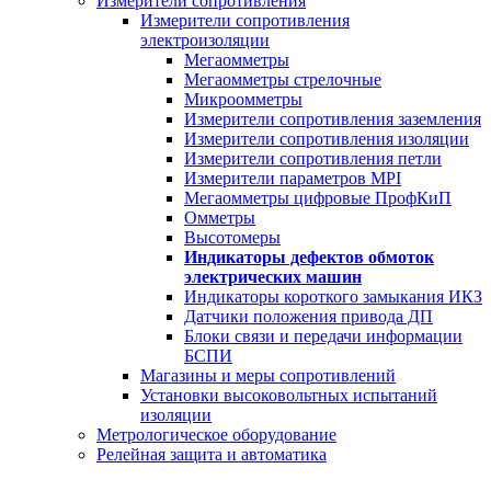
Измерители сопротивления
Измерители сопротивления
электроизоляции
Мегаомметры
Мегаомметры стрелочные
Микроомметры
Измерители сопротивления заземления
Измерители сопротивления изоляции
Измерители сопротивления петли
Измерители параметров MPI
Мегаомметры цифровые ПрофКиП
Омметры
Высотомеры
Индикаторы дефектов обмоток
электрических машин
Индикаторы короткого замыкания ИКЗ
Датчики положения привода ДП
Блоки связи и передачи информации
БСПИ
Магазины и меры сопротивлений
Установки высоковольтных испытаний
изоляции
Метрологическое оборудование
Релейная защита и автоматика