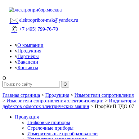
🖂
elektropribor-msk@yandex.ru
✆
+7 (495) 799-76-70
v
О компании
v
Продукция
v
Партнёры
v
Вакансии
v
Контакты
O
Главная страница
>
Продукция
>
Измерители сопротивления
>
Измерители сопротивления электроизоляции
>
Индикаторы
дефектов обмоток электрических машин
>
ПрофКиП ТДО-07
Продукция
Цифровые приборы
Стрелочные приборы
Измерительные преобразователи