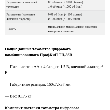
Разрешение (контактный
0.1 об /мин (< 1000 об /мин)
тахометр)
1.0 об /мин (>1000 об /мин)
Разрешение (измерение
0.01 об /мин (< 100 м /мин)
линейной скорости)
0.1 об /мин (>100 м /мин)
минимальное, максимальное, последнее
Память
измеренное значение
Общие данные тахометра цифрового
комбинированного ПрофКиП ТЦ-36В
— Питание: тип АА х 4 батареи 1.5 В, внешний адаптер 6
В
— Габаритные размеры: 160х72х37 мм
— Вес: 0.175 кг
Комплект поставки тахометра цифрового