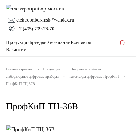
🖂
elektropribor-msk@yandex.ru
✆
+7 (495) 799-76-70
O
Продукция
Бренды
О компании
Контакты
Вакансии
Главная страница
Продукция
Цифровые приборы
>
>
>
Лабораторные цифровые приборы
Тахометры цифровые ПрофКиП
>
>
ПрофКиП ТЦ-36В
ПрофКиП ТЦ-36В