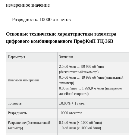
измеренное значение
— Разрядность: 10000 отсчетов
Основные технические характеристики тахометра
цифрового комбинированного ПрофКиП ТЦ-36В
Параметры
Значения
2.5 об /мин … 99 999 об /мин
(бесконтактный тахометр)
0.5 об /мин … 19 999 об /мин (контактный
Диапазон измерения
тахометр)
0.05 м /мин … 1 999,9 м /мин (измерение
линейной скорости)
Точность
±0.05% + 1 знач.
Разрядность
10000 отсчетов
Разрешение (бесконтактный
0.1 об /мин (< 1000 об /мин)
тахометр)
1.0 об /мин (>1000 об /мин)