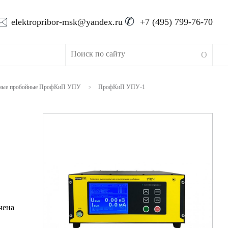
🖂
✆
elektropribor-msk@yandex.ru
+7 (495) 799-76-70
льные пробойные ПрофКиП УПУ
ПрофКиП УПУ-1
>
чена