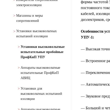
формы частотой 
электроизоляции
постоянного ток
кабелей, изоляц
Магазины и меры
диэлектриков, ср
сопротивлений
Особенности ус
Установки высоковольтных
испытаний изоляции
УПУ-1:
Установки высоковольтные
— Высокая точно
испытательные пробойные
ПрофКиП УПУ
— Встроенное ра
Аппараты высоковольтные
— Переключение 
испытательные ПрофКиП
АВИЦ
— Автоматически
Установки для
высоковольтных испытаний
— Звуковое пред
изоляции
— Большой и чет
Аппараты высоковольтные