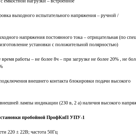
с емкостной нагрузки – встроенное
овка выходного испытательного напряжения – ручной /
ходного напряжения постоянного тока – отрицательная (по спец
 изготовление установки с положительной полярностью)
ремя работы – не более 8ч – при загрузке не более 20% , не бол
0%
одключения внешнего контакта блокировки подачи высокого
нешней лампы индикации (230 в, 2 а) наличия высокого напря
установки пробойной ПрофКиП УПУ-1
ти 220 ± 22В; частота 50Гц