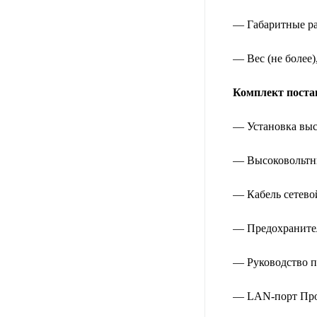
— Габаритные ра
— Вес (не более),
Комплект поста
— Установка выс
— Высоковольтны
— Кабель сетевой
— Предохранител
— Руководство по
— LAN-порт Пр