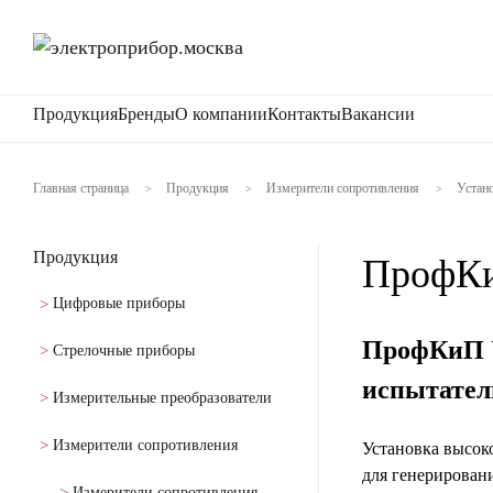
Продукция
Бренды
О компании
Контакты
Вакансии
Главная страница
Продукция
Измерители сопротивления
Устан
>
>
>
Продукция
ПрофК
Цифровые приборы
ПрофКиП У
Стрелочные приборы
испытател
Измерительные преобразователи
Измерители сопротивления
Установка высок
для генерирован
Измерители сопротивления