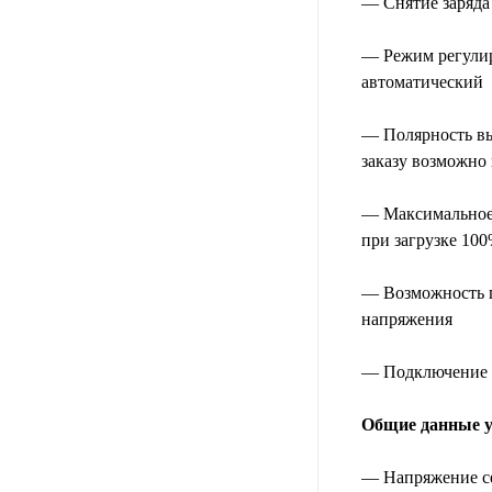
— Снятие заряда 
— Режим регулир
автоматический
— Полярность вы
заказу возможно
— Максимальное в
при загрузке 10
— Возможность п
напряжения
— Подключение в
Общие данные 
— Напряжение се