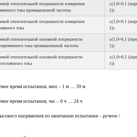
емой относительной погрешности измерения
±(1,0+0,1·(uпр
еменного тока промышленной частоты
1))
емой относительной погрешности измерения
±(1,0+0,1·(uпр
оянного тока
1))
емой относительной основной погрешности
±(1,0+0,1·(iпре
переменного тока промышленной частоты
1))
емой относительной основной погрешности
±(1,0+0,1·(iпре
постоянного тока
1))
ое время испытания, мин – 1 м … 59 м
ое время испытания, час – 0 ч … 24 ч
сокого напряжения по окончании испытания – ручное /