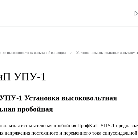
овки высоковольтных испытаний изоляции
Установки высоковольтные испытате
>
иП УПУ-1
ПУ-1 Установка высоковольтная
ьная пробойная
овольтная испытательная пробойная ПрофКиП УПУ-1 предназна
ия напряжения постоянного и переменного тока синусоидальной