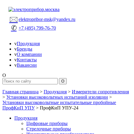
🖂
elektropribor-msk@yandex.ru
✆
+7 (495) 799-76-70
v
Продукция
v
Бренды
v
О компании
v
Контакты
v
Вакансии
O
Главная страница
>
Продукция
>
Измерители сопротивления
>
Установки высоковольтных испытаний изоляции
>
Установки высоковольтные испытательные пробойные
ПрофКиП УПУ
>
ПрофКиП УПУ-24
Продукция
Цифровые приборы
Стрелочные приборы