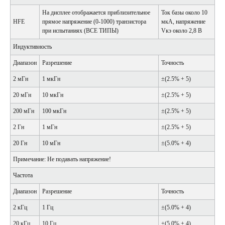
На дисплее отображается приблизительное
Ток базы около 10
HFE
прямое напряжение (0-1000) транзистора
мкА, напряжение
при испытаниях (ВСЕ ТИПЫ)
Vкэ около 2,8 В
Индуктивность
Диапазон
Разрешение
Точность
2 мГн
1 мкГн
±(2.5% + 5)
20 мГн
10 мкГн
±(2.5% + 5)
200 мГн
100 мкГн
±(2.5% + 5)
2 Гн
1 мГн
±(2.5% + 5)
20 Гн
10 мГн
±(5.0% + 4)
Примечание: Не подавать напряжение!
Частота
Диапазон
Разрешение
Точность
2 кГц
1 Гц
±(5.0% + 4)
20 кГц
10 Гц
±(5.0% + 4)