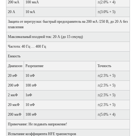
200 мА
100 мкА
±(2.0% + 4)
20 А
10 мА
±(3.0% + 5)
Защита от перегрузки: быстрый предохранитель на 200 мА /250 В, до 20 А без
плавления
Максимальный входной ток: 20 А (до 15 секунд)
Частота: 40 Гц … 400 Гц
Емкость
Диапазон
Разрешение
Точность
20 нФ
10 пФ
±(2.5% + 5)
200 нФ
100 пФ
±(2.5% + 5)
2 мкФ
1нФ
±(2.5% + 5)
20 мкФ
10 нФ
±(2.5% + 5)
200 мкФ
100 нФ
±(5.0% + 4)
Примечание: Не подавать напряжение!
Испытание коэффициента HFE транзисторов