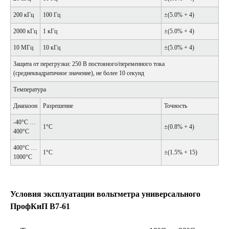
200 кГц
100 Гц
±(5.0% + 4)
2000 кГц
1 кГц
±(5.0% + 4)
10 МГц
10 кГц
±(5.0% + 4)
Защита от перегрузки: 250 В постояного/переменного тока
(среднеквадратичное значение), не более 10 секунд
Температура
Диапазон
Разрешение
Точность
-40°С …
1°С
±(0.8% + 4)
400°С
400°С …
1°С
±(1.5% + 15)
1000°С
Условия эксплуатации вольтметра универсального
ПрофКиП В7-61