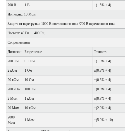
700 В
1 В
±(1.5% + 4)
Импеданс: 10 Мом
Защита от перегрузки: 1000 В постоянного тока /700 В переменного тока
Частота: 40 Гц … 400 Гц
Сопротивление
Диапазон
Разрешение
Точность
200 Ом
0.1 Ом
±(1.0% + 4)
2 кОм
1 Ом
±(0.8% + 4)
20 кОм
10 Ом
±(0.8% + 4)
200 кОм
100 Ом
±(0.8% + 4)
2 Мом
1 кОм
±(0.8% + 4)
20 Мом
10 кОм
±(2.0% + 4)
2000
1 Мом
±(5.0% + 10)
Мом