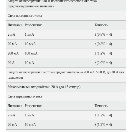
Защита от перегрузки: 250 В постоянного/переменного тока
(среднеквадратичное значение)
Сила постоянного тока
Диапазон
Разрешение
Точность
2 мА
1 мкА
±(0.8% + 4)
20 мА
10 мкА
±(0.8% + 4)
200 мА
100 мкА
±(1.2% + 4)
20 А
10 мА
±(2.0% + 4)
Защита от перегрузки: быстрый предохранитель на 200 мА /250 В, до 20 А без
плавления
Максимальный входной ток: 20 А (до 15 секунд)
Сила переменного тока
Диапазон
Разрешение
Точность
2 мА
1 мкА
±(1.2% + 4)
20 мА
10 мкА
±(1.2% + 4)