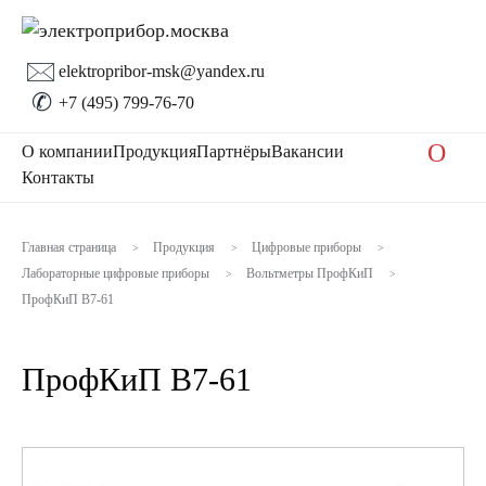
🖂
elektropribor-msk@yandex.ru
✆
+7 (495) 799-76-70
O
О компании
Продукция
Партнёры
Вакансии
Контакты
Главная страница
Продукция
Цифровые приборы
>
>
>
Лабораторные цифровые приборы
Вольтметры ПрофКиП
>
>
ПрофКиП В7-61
ПрофКиП В7-61